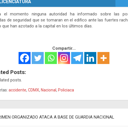
 LICENCIATURA
a el momento ninguna autoridad ha informado sobre las pos
as de seguridad que se tomaran en el edifico ante las fuertes rac
o que han azotado a la capital en los últimos días.
Compartir...
ated Posts:
lated posts.
etas:
accidente
,
CDMX
,
Nacional
,
Policiaca
egación
RIMEN ORGANIZADO ATACA A BASE DE GUARDIA NACIONAL