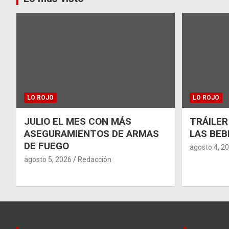
entradas
LO ROJO
LO ROJO
JULIO EL MES CON MÁS
TRÁILER
ASEGURAMIENTOS DE ARMAS
LAS BEB
DE FUEGO
agosto 4, 2
agosto 5, 2026
Redacción