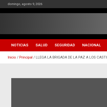
Saltar
domingo, agosto 9, 2026
al
contenido
NOTICIAS
SALUD
SEGURIDAD
NACIONAL
Inicio
Principal
LLEGA LA BRIGADA DE LA PAZ A LOS CAST