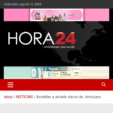
Saltar
miércoles, agosto 5, 2026
al
contenido
Inicio
NOTICIAS
Acribillan a alcalde electo de Jerécuaro