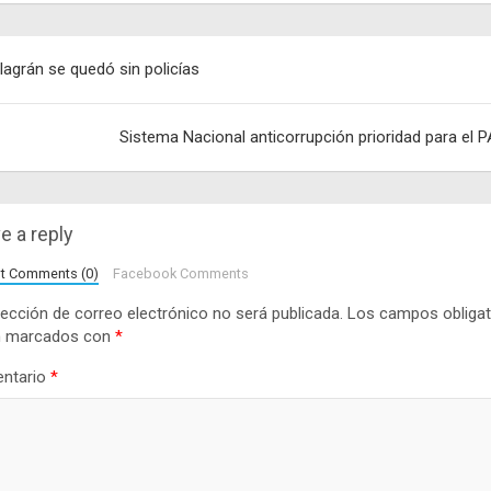
egación
llagrán se quedó sin policías
adas
Sistema Nacional anticorrupción prioridad para el 
e a reply
lt Comments (0)
Facebook Comments
rección de correo electrónico no será publicada.
Los campos obligat
n marcados con
*
ntario
*