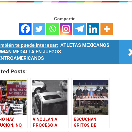
Compartir...
mbién te puede interesar:
ATLETAS MEXICANOS
UMAN MEDALLA EN JUEGOS
ENTROAMERICANOS
ated Posts:
 NO HAY
VINCULAN A
ESCUCHAN
UCIÓN, NO
PROCESO A
GRITOS DE
DA SU
POLICÍAS DE
AUXILIO Y