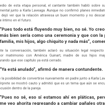
edio de esta etapa personal, el cantante también habló sobre su
mental junto a Karla Laveaga. Aunque no confirmó planes inmedia
 dejó ver que la relación atraviesa un buen momento y no desca
e íntimo en el futuro.
“Pues todo está fluyendo muy bien, no sé. Yo creo
más bien sería como una ceremonia y que con la 
familia, mis hijos, algo chiquito y nada más”, come
nte la conversación, también aclaró su situación legal respecto
rior matrimonio con América Guinart, madre de sus hijos may
rando que ese capítulo ya está cerrado.
“Ya está anulado”, afirmó de manera contundente.
 la posibilidad de convertirse nuevamente en padre junto a Karla La
térprete se mostró cauto y admitió que es un tema que aún se enc
scusión dentro de la pareja.
“Pues no sé, eso sí estamos ahí en pláticas, per
me veo ahorita regresando a cambiar pañales otra