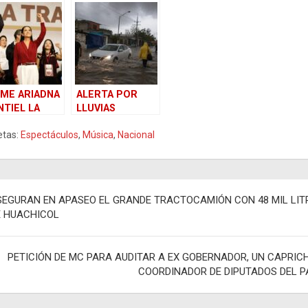
ÓN»: CNTE
SILAO:
LIBERAN A
NAZA AL
¡APROVECHABAN
SECUESTRADO;
DIAL TRAS
SU TURNO PARA
CAEN TRES CON
RENTAMIENT
ROBAR!
ARSENAL Y
«PONCHALLANTA
S»
ME ARIADNA
ALERTA POR
TIEL LA
LLUVIAS
IGENCIA
INTENSAS:
etas:
Espectáculos
,
Música
,
Nacional
IONAL DE
CLIMA EXTREMO
RENA
PEGA A TODO EL
PAÍS
egación
SEGURAN EN APASEO EL GRANDE TRACTOCAMIÓN CON 48 MIL LIT
E HUACHICOL
adas
PETICIÓN DE MC PARA AUDITAR A EX GOBERNADOR, UN CAPRIC
COORDINADOR DE DIPUTADOS DEL P