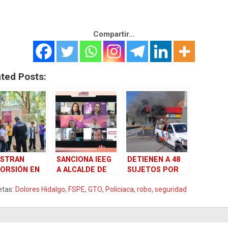
Compartir...
ated Posts:
USTRAN
SANCIONA IEEG
DETIENEN A 48
ORSIÓN EN
A ALCALDE DE
SUJETOS POR
LORES
DOLORES
QUEMAS EN
etas:
Dolores Hidalgo
,
FSPE
,
GTO
,
Policiaca
,
robo
,
seguridad
ALGO:
HIDALGO
GUANAJUATO
CATAN A
S MENORES
OS Y SALVOS