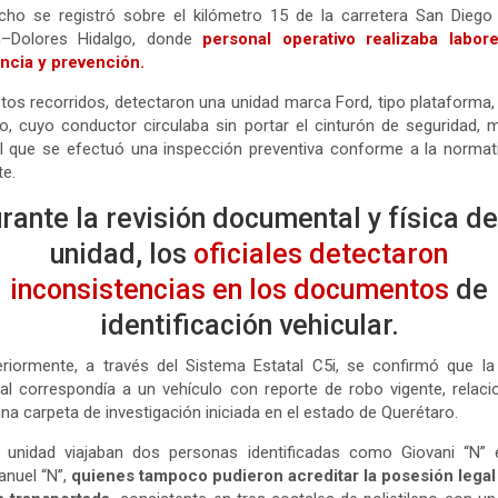
cho se registró sobre el kilómetro 15 de la carretera San Diego
n–Dolores Hidalgo, donde
personal operativo realizaba labor
ancia y prevención.
tos recorridos, detectaron una unidad marca Ford, tipo plataforma,
o, cuyo conductor circulaba sin portar el cinturón de seguridad, 
l que se efectuó una inspección preventiva conforme a la normat
te.
rante la revisión documental y física de
unidad, los
oficiales detectaron
inconsistencias en los documentos
de
identificación vehicular.
riormente, a través del Sistema Estatal C5i, se confirmó que la
nal correspondía a un vehículo con reporte de robo vigente, relac
na carpeta de investigación iniciada en el estado de Querétaro.
a unidad viajaban dos personas identificadas como Giovani “N” e
nuel “N”,
quienes tampoco pudieron acreditar la posesión legal 