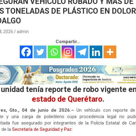
EGURAN VEHÍCULO ROBADO Y MÁS DE
S TONELADAS DE PLÁSTICO EN DOLO
DALGO
 4, 2026
admin
Compartir...
 unidad tenía reporte de robo vigente en
estado de Querétaro
.
res, Gto., 04 de junio de 2026.–
Un vehículo con reporte de
nte y una carga de polietileno cuya procedencia legal no pud
itada fue asegurado por integrantes de la Policía Estatal de C
 de la
Secretaría de Seguridad y Paz.