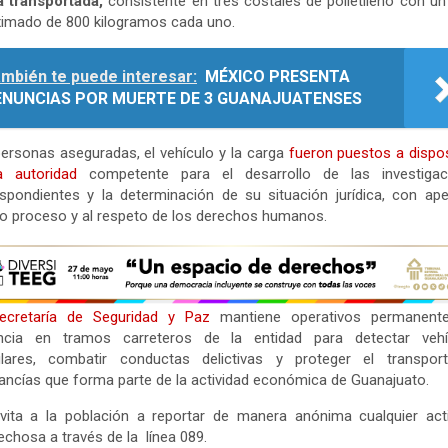
a transportada,
consistente en tres costales de polietileno con u
imado de 800 kilogramos cada uno.
mbién te puede interesar:
MÉXICO PRESENTA
ENUNCIAS POR MUERTE DE 3 GUANAJUATENSES
ersonas aseguradas, el vehículo y la carga
fueron puestos a dispo
a autoridad
competente para el desarrollo de las investigac
spondientes y la determinación de su situación jurídica, con ap
o proceso y al respeto de los derechos humanos.
ecretaría de Seguridad y Paz
mantiene operativos permanent
lancia en tramos carreteros de la entidad para detectar vehí
gulares, combatir conductas delictivas y proteger el transpor
ncías que forma parte de la actividad económica de Guanajuato.
vita a la población a reportar de manera anónima cualquier act
chosa a través de la línea 089.