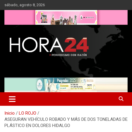
Saltar
sábado, agosto 8, 2026
al
contenido
Inicio
LO ROJO
ASEGURAN VEHÍCULO ROBADO Y MÁS DE DOS TONELADAS DE
PLÁSTICO EN DOLORES HIDALGO