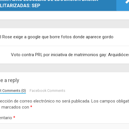
LITARIZADAS: SEP
egación
l Rose exige a google que borre fotos donde aparece gordo
adas
Voto contra PRI, por iniciativa de matrimonios gay: Arquidióce
e a reply
lt Comments (0)
Facebook Comments
rección de correo electrónico no será publicada.
Los campos obligat
n marcados con
*
ntario
*