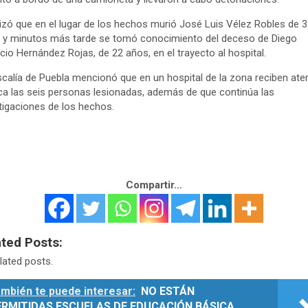
izó que en el lugar de los hechos murió José Luis Vélez Robles de 
 y minutos más tarde se tomó conocimiento del deceso de Diego
cio Hernández Rojas, de 22 años, en el trayecto al hospital.
scalía de Puebla mencionó que en un hospital de la zona reciben ate
a las seis personas lesionadas, además de que continúa las
tigaciones de los hechos.
Compartir...
ated Posts:
lated posts.
mbién te puede interesar:
NO ESTÁN
ERMITIDAS ESCUELAS DE EDUCACIÓN BÁSICA