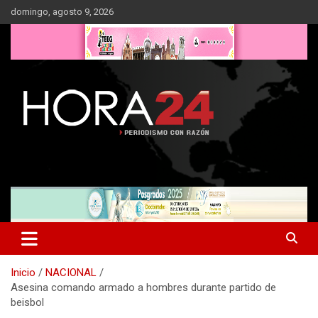
Saltar
domingo, agosto 9, 2026
al
contenido
Inicio
NACIONAL
Asesina comando armado a hombres durante partido de
beisbol