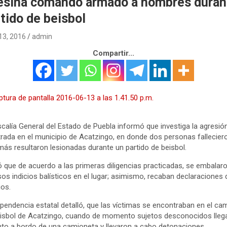
esina comando armado a hombres duran
tido de beisbol
 13, 2016
admin
Compartir...
scalía General del Estado de Puebla informó que investiga la agresió
trada en el municipio de Acatzingo, en donde dos personas fallecier
más resultaron lesionadas durante un partido de beisbol.
ó que de acuerdo a las primeras diligencias practicadas, se embalar
sos indicios balísticos en el lugar; asimismo, recaban declaraciones 
gos.
pendencia estatal detalló, que las víctimas se encontraban en el c
isbol de Acatzingo, cuando de momento sujetos desconocidos lleg
nto a bordo de una camioneta y llevaron a cabo detonaciones.