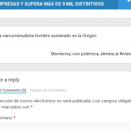
PRESAS Y SUPERA MÁS DE 9 MIL DISTINTIVOS
egación
a narcomenudista hombre asesinado en la Oregón
adas
Monterrey, con polémica, elimina al Amér
e a reply
lt Comments (0)
Facebook Comments
rección de correo electrónico no será publicada.
Los campos obligat
n marcados con
*
ntario
*