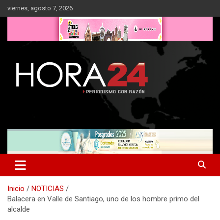
Saltar
viernes, agosto 7, 2026
al
contenido
Inicio
NOTICIAS
Balacera en Valle de Santiago, uno de los hombre primo del
alcalde