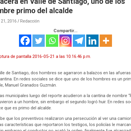
acera en Valle de Santiago, uno de los
bre primo del alcalde
21, 2016
Redacción
Compartir...
lle de Santiago, dos hombres se agarraron a balazos en las afueras
antina. En redes sociales se dice que uno de los hombres es un pri
de, Manuel Granados Guzmán.
ías municipales luego del reporte acudieron a la cantina de nombre “
uvieron a un hombre, sin embargo el segundo logró huir. En redes so
ce que es primo del alcalde.
be que los preventivos realizaron una persecución al ver una camio
as características que reportaron los testigos, los policías le marcar
sin embargo el conductor no acató la orden, finalmente fue alcanzad