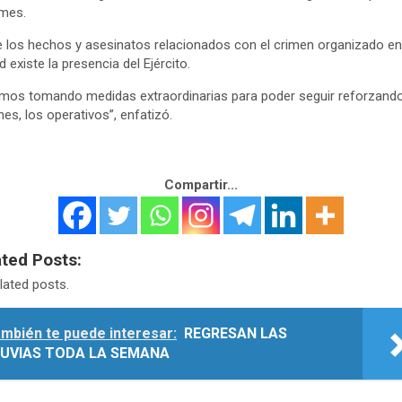
 mes.
 los hechos y asesinatos relacionados con el crimen organizado en
d existe la presencia del Ejército.
mos tomando medidas extraordinarias para poder seguir reforzando
nes, los operativos”, enfatizó.
Compartir...
ated Posts:
lated posts.
mbién te puede interesar:
REGRESAN LAS
LUVIAS TODA LA SEMANA