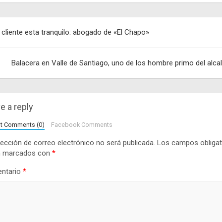
egación
 cliente esta tranquilo: abogado de «El Chapo»
adas
Balacera en Valle de Santiago, uno de los hombre primo del alca
e a reply
lt Comments (0)
Facebook Comments
rección de correo electrónico no será publicada.
Los campos obligat
n marcados con
*
ntario
*