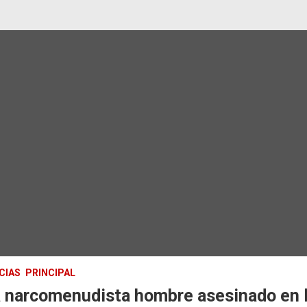
CIAS
PRINCIPAL
a narcomenudista hombre asesinado en 