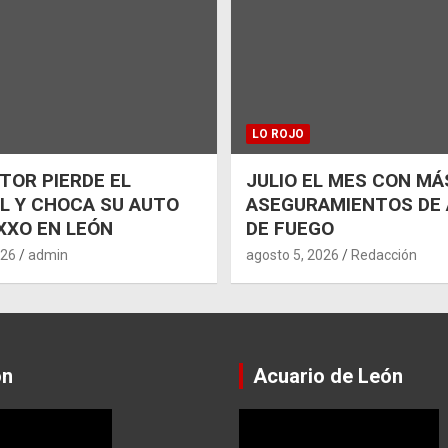
LO ROJO
OR PIERDE EL
JULIO EL MES CON MÁ
L Y CHOCA SU AUTO
ASEGURAMIENTOS DE
XXO EN LEÓN
DE FUEGO
026
admin
agosto 5, 2026
Redacción
ón
Acuario de León