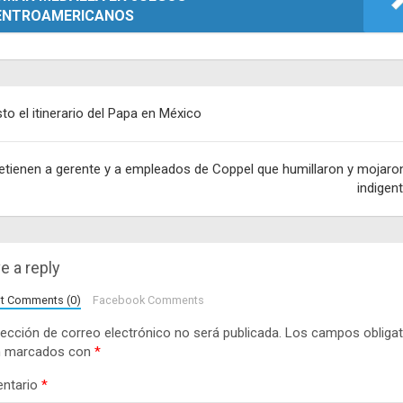
ENTROAMERICANOS
egación
sto el itinerario del Papa en México
adas
etienen a gerente y a empleados de Coppel que humillaron y mojaro
indigen
e a reply
lt Comments (0)
Facebook Comments
rección de correo electrónico no será publicada.
Los campos obligat
n marcados con
*
ntario
*