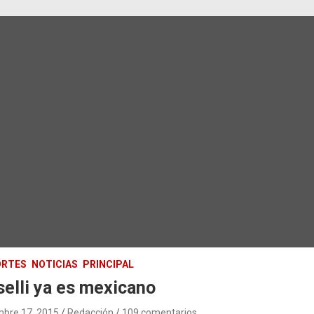
ORTES
NOTICIAS
PRINCIPAL
elli ya es mexicano
mbre 17, 2015
Redacción
109 comentarios