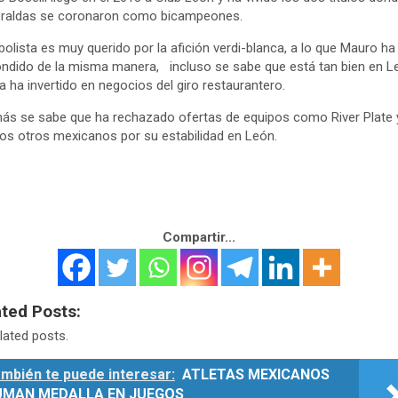
raldas se coronaron como bicampeones.
tbolista es muy querido por la afición verdi-blanca, a lo que Mauro ha
ndido de la misma manera, incluso se sabe que está tan bien en L
a ha invertido en negocios del giro restaurantero.
s se sabe que ha rechazado ofertas de equipos como River Plate 
os otros mexicanos por su estabilidad en León.
Compartir...
ated Posts:
lated posts.
mbién te puede interesar:
ATLETAS MEXICANOS
UMAN MEDALLA EN JUEGOS