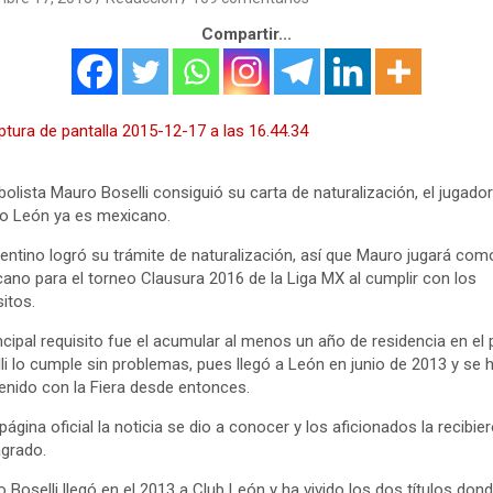
Compartir...
tbolista Mauro Boselli consiguió su carta de naturalización, el jugador
o León ya es mexicano.
gentino logró su trámite de naturalización, así que Mauro jugará com
ano para el torneo Clausura 2016 de la Liga MX al cumplir con los
sitos.
incipal requisito fue el acumular al menos un año de residencia en el 
li lo cumple sin problemas, pues llegó a León en junio de 2013 y se 
nido con la Fiera desde entonces.
 página oficial la noticia se dio a conocer y los aficionados la recibie
grado.
 Boselli llegó en el 2013 a Club León y ha vivido los dos títulos dond