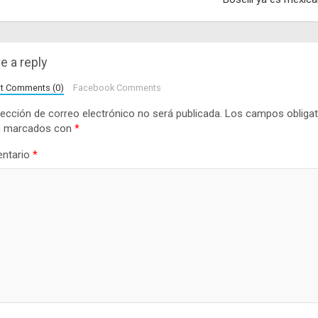
e a reply
lt Comments (0)
Facebook Comments
rección de correo electrónico no será publicada.
Los campos obligat
n marcados con
*
ntario
*