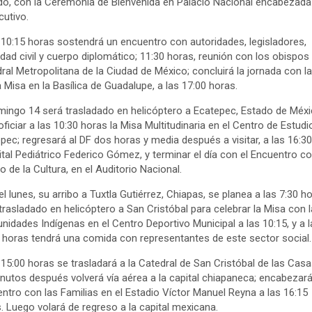
o, con la Ceremonia de Bienvenida en Palacio Nacional encabezada
cutivo.
 10:15 horas sostendrá un encuentro con autoridades, legisladores,
dad civil y cuerpo diplomático; 11:30 horas, reunión con los obispos 
ral Metropolitana de la Ciudad de México; concluirá la jornada con la
 Misa en la Basílica de Guadalupe, a las 17:00 horas.
mingo 14 será trasladado en helicóptero a Ecatepec, Estado de Méxi
oficiar a las 10:30 horas la Misa Multitudinaria en el Centro de Estud
pec; regresará al DF dos horas y media después a visitar, a las 16:30,
tal Pediátrico Federico Gómez, y terminar el día con el Encuentro co
 de la Cultura, en el Auditorio Nacional.
el lunes, su arribo a Tuxtla Gutiérrez, Chiapas, se planea a las 7:30 ho
trasladado en helicóptero a San Cristóbal para celebrar la Misa con 
idades Indígenas en el Centro Deportivo Municipal a las 10:15, y a l
 horas tendrá una comida con representantes de este sector social.
 15:00 horas se trasladará a la Catedral de San Cristóbal de las Casa
nutos después volverá vía aérea a la capital chiapaneca; encabezará
ntro con las Familias en el Estadio Víctor Manuel Reyna a las 16:15
. Luego volará de regreso a la capital mexicana.