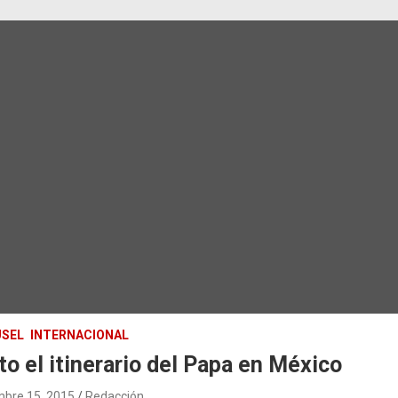
SEL
INTERNACIONAL
to el itinerario del Papa en México
mbre 15, 2015
Redacción