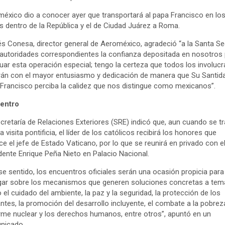
éxico dio a conocer ayer que transportará al papa Francisco en lo
s dentro de la República y el de Ciudad Juárez a Roma.
s Conesa, director general de Aeroméxico, agradeció “a la Santa Se
 autoridades correspondientes la confianza depositada en nosotros
uar esta operación especial; tengo la certeza que todos los involuc
rán con el mayor entusiasmo y dedicación de manera que Su Santida
Francisco perciba la calidez que nos distingue como mexicanos”.
entro
cretaría de Relaciones Exteriores (SRE) indicó que, aun cuando se tr
a visita pontificia, el líder de los católicos recibirá los honores que
e el jefe de Estado Vaticano, por lo que se reunirá en privado con e
dente Enrique Peña Nieto en Palacio Nacional.
se sentido, los encuentros oficiales serán una ocasión propicia para
gar sobre los mecanismos que generen soluciones concretas a tem
el cuidado del ambiente, la paz y la seguridad, la protección de los
ntes, la promoción del desarrollo incluyente, el combate a la pobreza
me nuclear y los derechos humanos, entre otros”, apuntó en un
nicado.