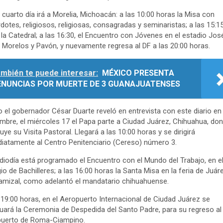
 cuarto día irá a Morelia, Michoacán: a las 10:00 horas la Misa con
dotes, religiosos, religiosas, consagradas y seminaristas; a las 15:1
a la Catedral; a las 16:30, el Encuentro con Jóvenes en el estadio Jos
 Morelos y Pavón, y nuevamente regresa al DF a las 20:00 horas.
mbién te puede interesar:
MÉXICO PRESENTA
ENUNCIAS POR MUERTE DE 3 GUANAJUATENSES
el gobernador César Duarte reveló en entrevista con este diario en
mbre, el miércoles 17 el Papa parte a Ciudad Juárez, Chihuahua, do
uye su Visita Pastoral. Llegará a las 10:00 horas y se dirigirá
iatamente al Centro Penitenciario (Cereso) número 3.
iodía está programado el Encuentro con el Mundo del Trabajo, en e
io de Bachilleres; a las 16:00 horas la Santa Misa en la feria de Juár
amizal, como adelantó el mandatario chihuahuense.
 19:00 horas, en el Aeropuerto Internacional de Ciudad Juárez se
uará la Ceremonia de Despedida del Santo Padre, para su regreso al
puerto de Roma-Ciampino.