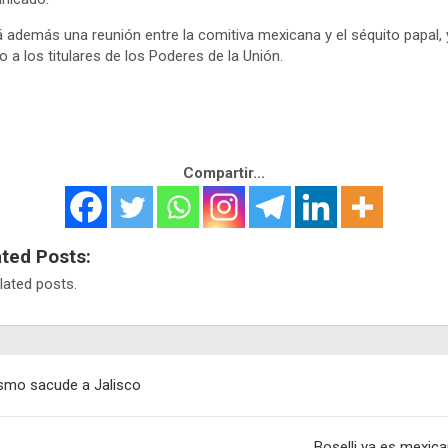
 además una reunión entre la comitiva mexicana y el séquito papal, 
o a los titulares de los Poderes de la Unión.
Compartir...
ated Posts:
lated posts.
egación
smo sacude a Jalisco
adas
Boselli ya es mexic