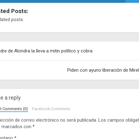
ated Posts:
lated posts.
egación
dre de Alondra la lleva a mitin político y cobra
adas
Piden con ayuno liberación de Mire
e a reply
lt Comments (0)
Facebook Comments
rección de correo electrónico no será publicada.
Los campos obligat
n marcados con
*
ntario
*