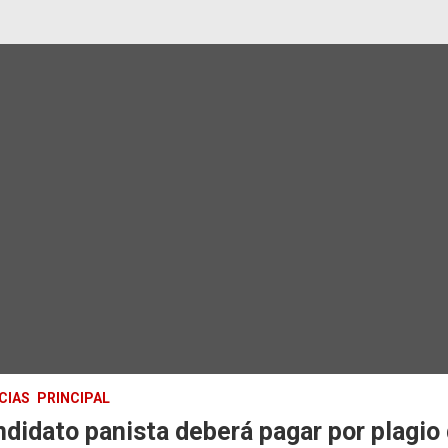
CIAS
PRINCIPAL
didato panista deberá pagar por plagio