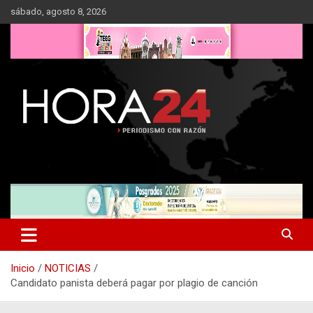
Saltar
sábado, agosto 8, 2026
al
contenido
Inicio
NOTICIAS
Candidato panista deberá pagar por plagio de canción