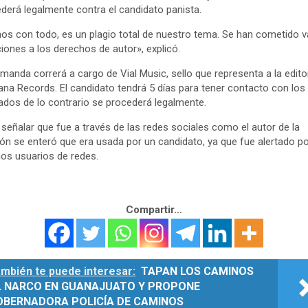
derá legalmente contra el candidato panista.
s con todo, es un plagio total de nuestro tema. Se han cometido v
ciones a los derechos de autor», explicó.
manda correrá a cargo de Vial Music, sello que representa a la edito
na Records. El candidato tendrá 5 días para tener contacto con los
dos de lo contrario se procederá legalmente.
señalar que fue a través de las redes sociales como el autor de la
ón se enteró que era usada por un candidato, ya que fue alertado po
s usuarios de redes.
Compartir...
mbién te puede interesar:
TAPAN LOS CAMINOS
L NARCO EN GUANAJUATO Y PROPONE
OBERNADORA POLICÍA DE CAMINOS