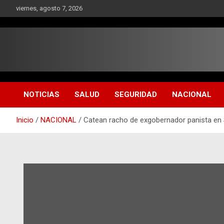
Saltar
viernes, agosto 7, 2026
al
contenido
NOTICIAS
SALUD
SEGURIDAD
NACIONAL
Inicio
NACIONAL
Catean racho de exgobernador panista en