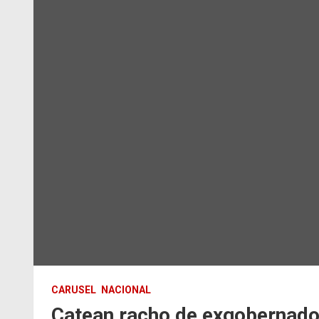
CARUSEL
NACIONAL
Catean racho de exgobernado