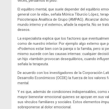
veces, perdamos el piso.
El equilibro mental, que suele depender del equilibrio emo
general con la vida», señala Mónica Tiburcio López, tera
Psicoterapia Analítica de Grupo (AMPAG). Alcanzar dicho
mundo interno y el externo», añade la experta. No se tr
deseos.
La especialista explica que los factores que eventualmen
como de nuestro interior. Por ejemplo algo externo que p
«Podemos estar bien con la pareja o la familia, pero si 
mismo sucede con las causas internas: cualquier decisió
un hijo «también provocan desequilibrios, cuando influye
señala la terapeuta.
De acuerdo con los investigadores de la Corporación Lat
Desarrollo Económicos (OCDE) la fuerza de los valores fami
mental.
Y es que, además de condiciones indispensables, como el
mayor bienestar emocional quienes se apoyan en sus valor
sus vínculos familiares y sociales. Estos elementos impu
sobreponerse al dolor emocional.