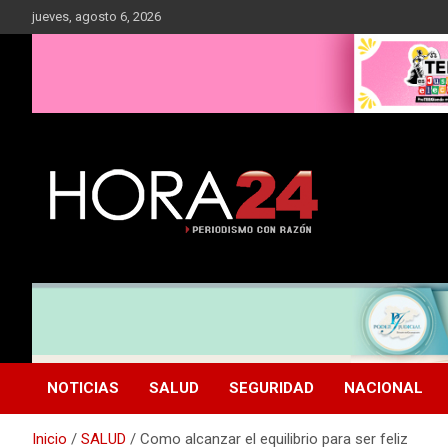
Saltar
jueves, agosto 6, 2026
al
contenido
NOTICIAS
SALUD
SEGURIDAD
NACIONAL
Inicio
SALUD
Como alcanzar el equilibrio para ser feliz