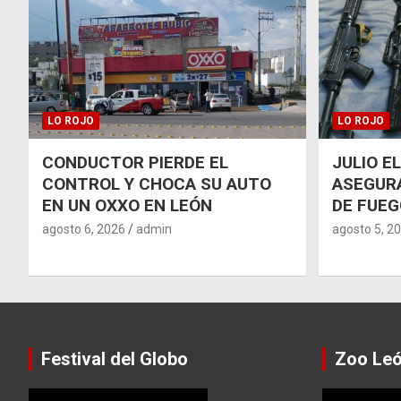
LO ROJO
LO ROJO
CONDUCTOR PIERDE EL
JULIO E
CONTROL Y CHOCA SU AUTO
ASEGUR
EN UN OXXO EN LEÓN
DE FUEG
agosto 6, 2026
admin
agosto 5, 2
Festival del Globo
Zoo Le