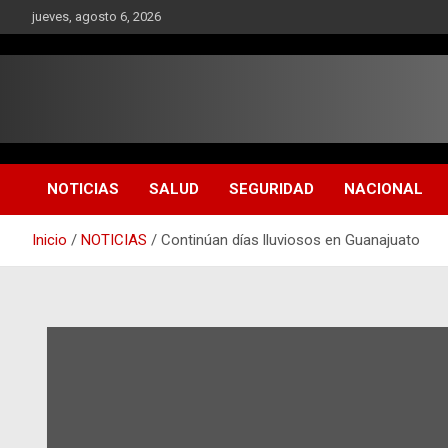
Saltar
jueves, agosto 6, 2026
al
contenido
NOTICIAS
SALUD
SEGURIDAD
NACIONAL
Inicio
NOTICIAS
Continúan días lluviosos en Guanajuato