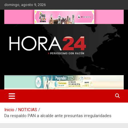
Saltar
domingo, agosto 9, 2026
al
contenido
Inicio
NOTICIAS
Da respaldo PAN a alcalde ante presuntas irregularidades