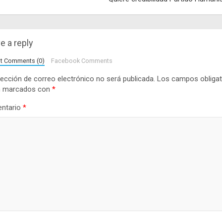
e a reply
lt Comments (0)
Facebook Comments
rección de correo electrónico no será publicada.
Los campos obligat
n marcados con
*
ntario
*