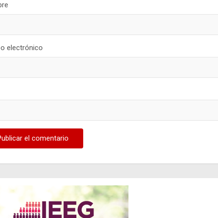
re
o electrónico