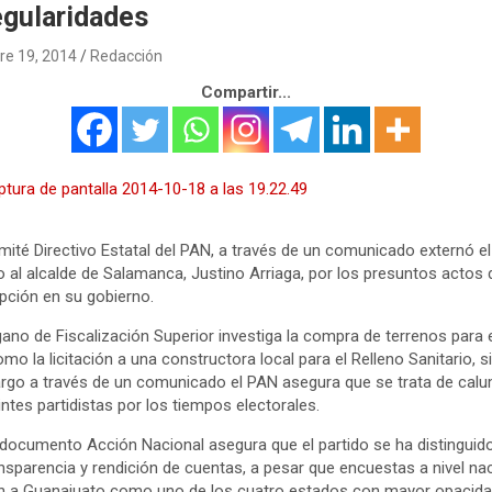
egularidades
re 19, 2014
Redacción
Compartir...
mité Directivo Estatal del PAN, a través de un comunicado externó el
 al alcalde de Salamanca, Justino Arriaga, por los presuntos actos 
pción en su gobierno.
gano de Fiscalización Superior investiga la compra de terrenos para e
omo la licitación a una constructora local para el Relleno Sanitario, s
go a través de un comunicado el PAN asegura que se trata de cal
intes partidistas por los tiempos electorales.
 documento Acción Nacional asegura que el partido se ha distinguid
ansparencia y rendición de cuentas, a pesar que encuestas a nivel na
 a Guanajuato como uno de los cuatro estados con mayor opacida