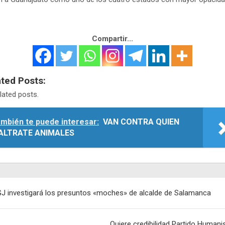
Compartir...
ated Posts:
lated posts.
mbién te puede interesar:
VAN CONTRA QUIEN
ALTRATE ANIMALES
egación
J investigará los presuntos «moches» de alcalde de Salamanca
adas
Quiere credibilidad Partido Humani