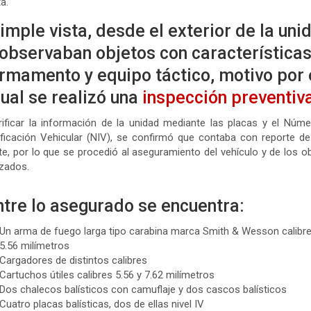
a.
imple vista, desde el exterior de la uni
observaban objetos con característica
rmamento y equipo táctico, motivo por 
ual se realizó una
inspección preventiv
rificar la información de la unidad mediante las placas y el Núm
ificación Vehicular (NIV), se confirmó que contaba con reporte d
te, por lo que se procedió al aseguramiento del vehículo y de los o
izados.
ntre lo asegurado se encuentra:
Un arma de fuego larga tipo carabina marca Smith & Wesson calibr
5.56 milímetros
Cargadores de distintos calibres
Cartuchos útiles calibres 5.56 y 7.62 milímetros
Dos chalecos balísticos con camuflaje y dos cascos balísticos
Cuatro placas balísticas, dos de ellas nivel IV