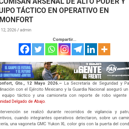
COMISAN ARSENAL DE ALTO PODER Y
UIPO TÁCTICO EN OPERATIVO EN
MONFORT
12, 2026
admin
Compartir...
nfort, Gto., 12 Mayo 2026.–
La Secretaría de Seguridad y Pa
inación con el Ejército Mexicano y la Guardia Nacional aseguró u
a, equipo táctico y una camioneta con reporte de robo vigente 
nidad Delgado de Abajo.
tervención se realizó durante recorridos de vigilancia y patru
ntivos, cuando integrantes operativos detectaron, sobre un cam
cería, una vagoneta GMC Yukon XL color gris con la puerta del con