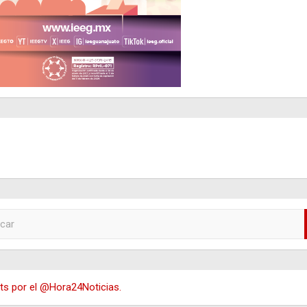
s por el @Hora24Noticias.