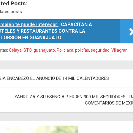
ated Posts:
lated posts.
mbién te puede interesar:
CAPACITAN A
OTELES Y RESTAURANTES CONTRA LA
XTORSIÓN EN GUANAJUATO
etas:
Celaya
,
GTO
,
guanajuato
,
Policiaca
,
policías
,
seguridad
,
Villagran
egación
BIA ENCABEZÓ EL ANUNCIO DE 14 MIL CALENTADORES
adas
YAHRITZA Y SU ESENCIA PIERDEN 300 MIL SEGUIDORES T
COMENTARIOS DE MÉXI