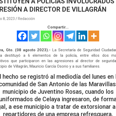
STITUYEN A POLICÍAS INVOLUCRADOS
RESIÓN A DIRECTOR DE VILLAGRÁN
o 8, 2023
Redacción
Compartir...
ya, Gto. (08 agosto 2023).-
La Secretaría de Seguridad Ciudada
ya destituyó a 6 elementos de la policía, entre ellos dos m
tivos que participaron en las agresiones al director de segurid
ipio de Villagrán, Mauricio García Osorio y a sus familiares.
l hecho se registró al mediodía del lunes en 
comunidad de San Antonio de las Maravillas
municipio de Juventino Rosas, cuando los
uniformados de Celaya ingresaron, de form
gal, a ese municipio a tratar de extorsionar a
repartidores de una empresa refresquera.