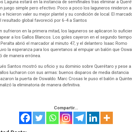
s Laguna estará en la instancia de semifinales tras eliminar a Queré
n juego simple pero efectivo. Poco a poco los laguneros rinideron a
s e hicieron valer su mejor plantel y su condición de local. El marcad
el resultado global favoreció por 6-4 a Santos
en sufrieron en la primera mitad, los laguneros se aplicaron lo suficie
apear a los Gallos Blancos. Los goles cayeron en el segundo tiempo
 Peralta abrió el marcador al minuto 47, y el delantero Isaac Romo
vo la esperanza para los queretanos al empujar un balón que Oswa
ó de manera errónea.
és Santos mostró su oficio y su dominio sobre Querétaro y pese a e
allos lucharon con sus armas: buenos disparos de media distancia
zaron la puerta de Oswaldo. Marc Crosas le puso el balón a Quinte
inalizó la eliminatoria de manera definitiva.
Compartir...