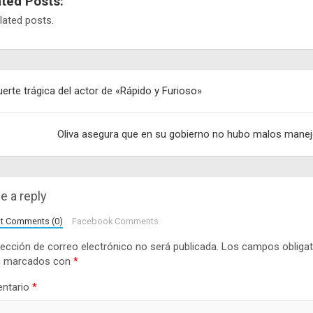
ated Posts:
lated posts.
egación
erte trágica del actor de «Rápido y Furioso»
adas
Oliva asegura que en su gobierno no hubo malos mane
e a reply
lt Comments (0)
Facebook Comments
rección de correo electrónico no será publicada.
Los campos obligat
n marcados con
*
ntario
*