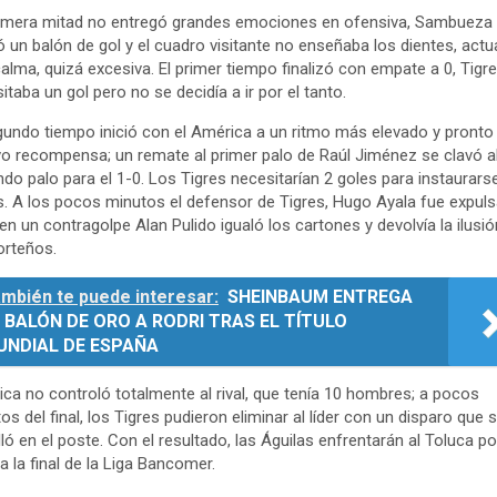
imera mitad no entregó grandes emociones en ofensiva, Sambueza
ó un balón de gol y el cuadro visitante no enseñaba los dientes, act
alma, quizá excesiva. El primer tiempo finalizó con empate a 0, Tigr
itaba un gol pero no se decidía a ir por el tanto.
gundo tiempo inició con el América a un ritmo más elevado y pronto
o recompensa; un remate al primer palo de Raúl Jiménez se clavó a
do palo para el 1-0. Los Tigres necesitarían 2 goles para instaurars
. A los pocos minutos el defensor de Tigres, Hugo Ayala fue expuls
en un contragolpe Alan Pulido igualó los cartones y devolvía la ilusió
orteños.
mbién te puede interesar:
SHEINBAUM ENTREGA
 BALÓN DE ORO A RODRI TRAS EL TÍTULO
UNDIAL DE ESPAÑA
ca no controló totalmente al rival, que tenía 10 hombres; a pocos
os del final, los Tigres pudieron eliminar al líder con un disparo que 
lló en el poste. Con el resultado, las Águilas enfrentarán al Toluca po
a la final de la Liga Bancomer.