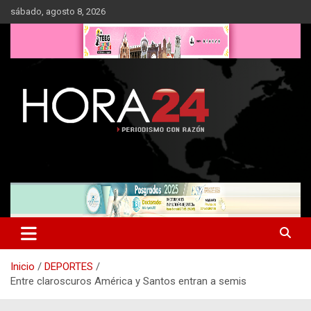
Saltar
sábado, agosto 8, 2026
al
contenido
Inicio
DEPORTES
Entre claroscuros América y Santos entran a semis