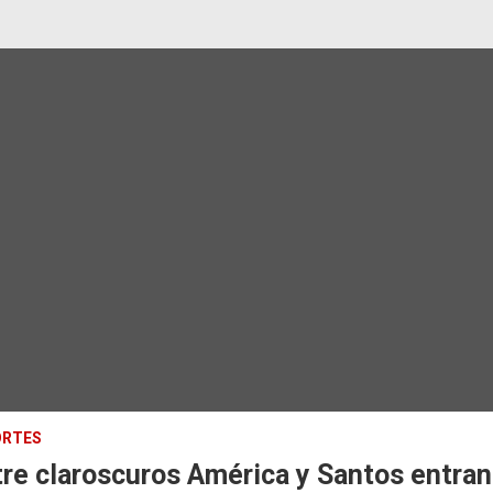
ORTES
re claroscuros América y Santos entran