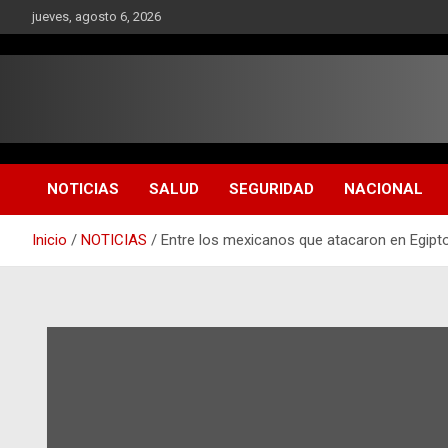
Saltar
jueves, agosto 6, 2026
al
contenido
NOTICIAS
SALUD
SEGURIDAD
NACIONAL
Inicio
NOTICIAS
Entre los mexicanos que atacaron en Egipt