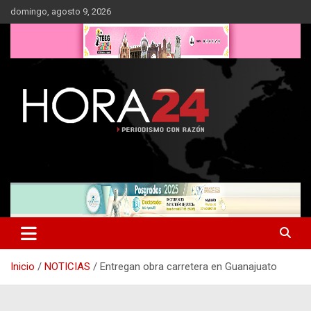
Saltar
domingo, agosto 9, 2026
al
contenido
Inicio
NOTICIAS
Entregan obra carretera en Guanajuato