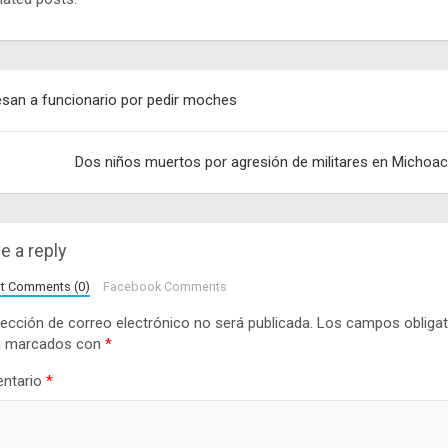
egación
san a funcionario por pedir moches
adas
Dos niños muertos por agresión de militares en Michoa
e a reply
lt Comments (0)
Facebook Comments
rección de correo electrónico no será publicada.
Los campos obligat
n marcados con
*
ntario
*