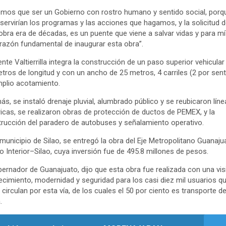
mos que ser un Gobierno con rostro humano y sentido social, porq
servirían los programas y las acciones que hagamos, y la solicitud 
obra era de décadas, es un puente que viene a salvar vidas y para m
 razón fundamental de inaugurar esta obra”.
ente Valtierrilla integra la construcción de un paso superior vehicular
tros de longitud y con un ancho de 25 metros, 4 carriles (2 por sent
plio acotamiento.
s, se instaló drenaje pluvial, alumbrado público y se reubicaron líne
ricas, se realizaron obras de protección de ductos de PEMEX, y la
rucción del paradero de autobuses y señalamiento operativo.
 municipio de Silao, se entregó la obra del Eje Metropolitano Guanaju
o Interior–Silao, cuya inversión fue de 495.8 millones de pesos.
bernador de Guanajuato, dijo que esta obra fue realizada con una vis
ecimiento, modernidad y seguridad para los casi diez mil usuarios q
o circulan por esta vía, de los cuales el 50 por ciento es transporte d
.