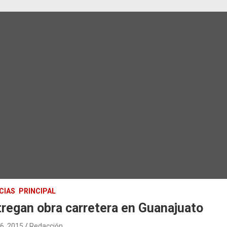
CIAS
PRINCIPAL
regan obra carretera en Guanajuato
16, 2015
Redacción