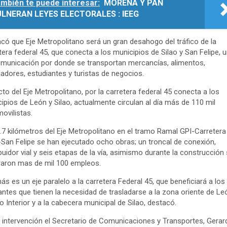
mbién te puede interesar:
MORENA Y PAN
LNERAN LEYES ELECTORALES : IEEG
có que Eje Metropolitano será un gran desahogo del tráfico de la
tera federal 45, que conecta a los municipios de Silao y San Felipe, u
municación por donde se transportan mercancías, alimentos,
jadores, estudiantes y turistas de negocios.
to del Eje Metropolitano, por la carretera federal 45 conecta a los
ipios de León y Silao, actualmente circulan al día más de 110 mil
ovilistas.
.7 kilómetros del Eje Metropolitano en el tramo Ramal GPI-Carretera
-San Felipe se han ejecutado ocho obras; un troncal de conexión,
ibuidor vial y seis etapas de la vía, asimismo durante la construcción
aron mas de mil 100 empleos.
s es un eje paralelo a la carretera Federal 45, que beneficiará a los
antes que tienen la necesidad de trasladarse a la zona oriente de Le
o Interior y a la cabecera municipal de Silao, destacó.
 intervención el Secretario de Comunicaciones y Transportes, Gerar