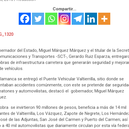
Compartir...
bernador del Estado, Miguel Márquez Márquez y el titular de la Secret
municaciones y Transportes -SCT-, Gerardo Ruiz Esparza, entregar
obras de infraestructura carretera que generarán seguridad y mejorar
 de vehículos.
lamanca se entregó el Puente Vehicular Valtierrilla, sitio donde se
ntaban accidentes comúnmente, con este se pretende dar segurida
eatones y automovilistas, destacó el gobernador, Miguel Márquez
uez.
 obra se invirtieron 90 millones de pesos, beneficia a más de 14 mil
antes de Valtierrilla, Los Vázquez, Zapote de Negrete, Los Hernánde
osé de las Adjuntas, San José del Carmen y Puerto del Carmen; así
a 40 mil automovilistas que diariamente circulan por esta vía federa