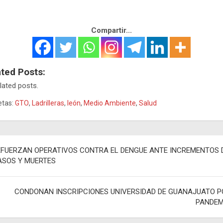
Compartir...
ated Posts:
lated posts.
etas:
GTO
,
Ladrilleras
,
león
,
Medio Ambiente
,
Salud
egación
EFUERZAN OPERATIVOS CONTRA EL DENGUE ANTE INCREMENTOS 
ASOS Y MUERTES
adas
CONDONAN INSCRIPCIONES UNIVERSIDAD DE GUANAJUATO P
PANDEM