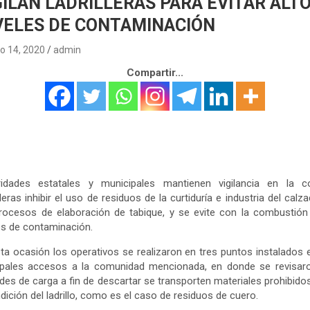
GILAN LADRILLERAS PARA EVITAR ALT
VELES DE CONTAMINACIÓN
o 14, 2020
admin
Compartir...
ridades estatales y municipales mantienen vigilancia en la co
lleras inhibir el uso de residuos de la curtiduría e industria del calz
rocesos de elaboración de tabique, y se evite con la combustión
es de contaminación.
ta ocasión los operativos se realizaron en tres puntos instalados 
cipales accesos a la comunidad mencionada, en donde se revisaro
des de carga a fin de descartar se transporten materiales prohibido
ndición del ladrillo, como es el caso de residuos de cuero.