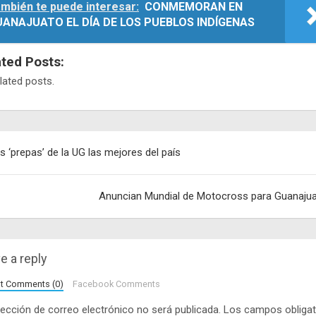
mbién te puede interesar:
CONMEMORAN EN
UANAJUATO EL DÍA DE LOS PUEBLOS INDÍGENAS
ated Posts:
lated posts.
egación
s ‘prepas’ de la UG las mejores del país
adas
Anuncian Mundial de Motocross para Guanaju
e a reply
lt Comments (0)
Facebook Comments
rección de correo electrónico no será publicada.
Los campos obligat