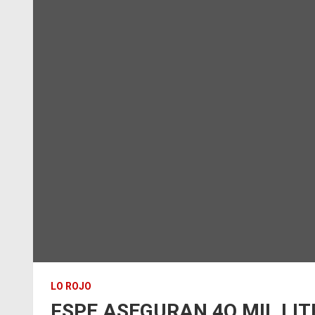
LO ROJO
FSPE ASEGURAN 4O MIL LI