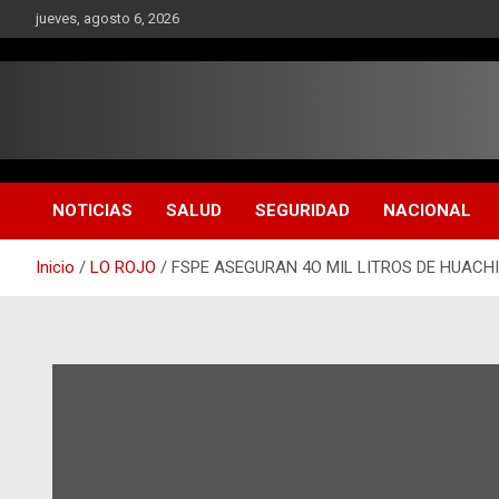
Saltar
jueves, agosto 6, 2026
al
contenido
NOTICIAS
SALUD
SEGURIDAD
NACIONAL
Inicio
LO ROJO
FSPE ASEGURAN 4O MIL LITROS DE HUACH