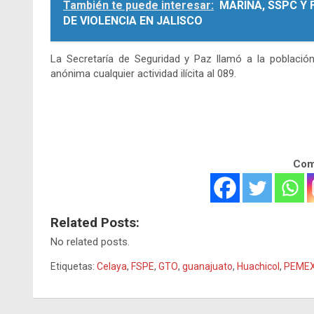
También te puede interesar:
MARINA, SSPC Y
DE VIOLENCIA EN JALISCO
La Secretaría de Seguridad y Paz llamó a la població
anónima cualquier actividad ilícita al 089.
Comp
Related Posts:
No related posts.
Etiquetas:
Celaya
,
FSPE
,
GTO
,
guanajuato
,
Huachicol
,
PEME