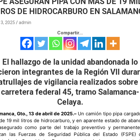
PE ASEGURAN PIPA CON MÁS DE 19 MI
TROS DE HIDROCARBURO EN SALAMAN
13, 2025
admin
Compartir...
El hallazgo de la unidad abandonada lo
cieron integrantes de la Región VII dura
atrullajes de vigilancia realizados sobre 
carretera federal 45, tramo Salamanca-
Celaya.
manca, Gto., 13 de abril de 2025.–
Un camión tipo pipa cargad
de 19 mil litros de hidrocarburo, y en aparente estado de aban
asegurado como parte del trabajo preventivo y permanent
izan las Fuerzas de Seguridad Pública del Estado (FSPE) 