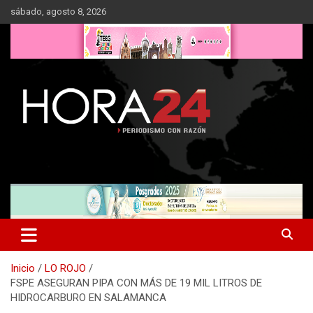
Saltar
sábado, agosto 8, 2026
al
contenido
Inicio
LO ROJO
FSPE ASEGURAN PIPA CON MÁS DE 19 MIL LITROS DE
HIDROCARBURO EN SALAMANCA