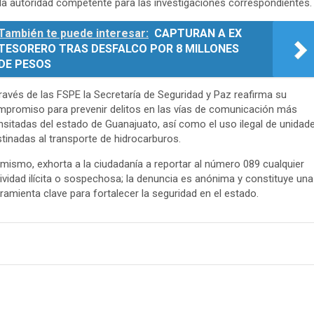
la autoridad competente para las investigaciones correspondientes.
También te puede interesar:
CAPTURAN A EX
TESORERO TRAS DESFALCO POR 8 MILLONES
DE PESOS
ravés de las FSPE la Secretaría de Seguridad y Paz reafirma su
promiso para prevenir delitos en las vías de comunicación más
nsitadas del estado de Guanajuato, así como el uso ilegal de unidad
tinadas al transporte de hidrocarburos.
mismo, exhorta a la ciudadanía a reportar al número 089 cualquier
ividad ilícita o sospechosa; la denuncia es anónima y constituye una
ramienta clave para fortalecer la seguridad en el estado.