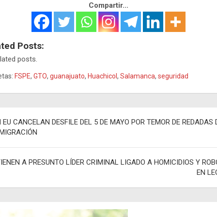
Compartir...
ated Posts:
lated posts.
etas:
FSPE
,
GTO
,
guanajuato
,
Huachicol
,
Salamanca
,
seguridad
egación
 EU CANCELAN DESFILE DEL 5 DE MAYO POR TEMOR DE REDADAS 
NMIGRACIÓN
adas
IENEN A PRESUNTO LÍDER CRIMINAL LIGADO A HOMICIDIOS Y RO
EN LE