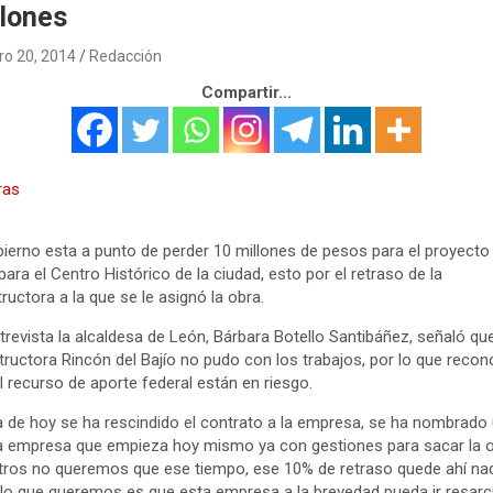
llones
ro 20, 2014
Redacción
Compartir...
bierno esta a punto de perder 10 millones de pesos para el proyecto
para el Centro Histórico de la ciudad, esto por el retraso de la
ructora a la que se le asignó la obra.
trevista la alcaldesa de León, Bárbara Botello Santibáñez, señaló que
ructora Rincón del Bajío no pudo con los trabajos, por lo que recon
l recurso de aporte federal están en riesgo.
ía de hoy se ha rescindido el contrato a la empresa, se ha nombrado
 empresa que empieza hoy mismo ya con gestiones para sacar la o
ros no queremos que ese tiempo, ese 10% de retraso quede ahí na
lo que queremos es que esta empresa a la brevedad pueda ir resar