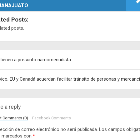
UANAJUATO
ated Posts:
lated posts.
egación
tienen a presunto narcomenudista
adas
ico, EU y Canadá acuerdan facilitar tránsito de personas y mercanc
e a reply
lt Comments (0)
Facebook Comments
rección de correo electrónico no será publicada.
Los campos obligat
n marcados con
*