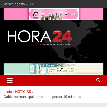
Saltar
viernes, agosto 7, 2026
al
contenido
Inicio
NOTICIAS
Gobierno municipal a punto de perder 10 millones