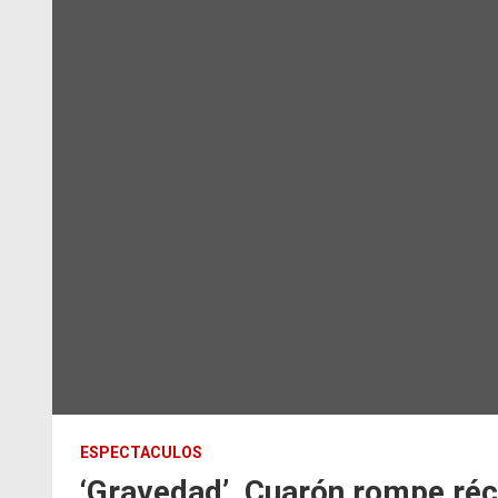
ESPECTACULOS
‘Gravedad’, Cuarón rompe réco