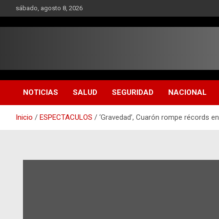
Saltar
sábado, agosto 8, 2026
al
contenido
NOTICIAS
SALUD
SEGURIDAD
NACIONAL
Inicio
ESPECTACULOS
‘Gravedad’, Cuarón rompe récords en l