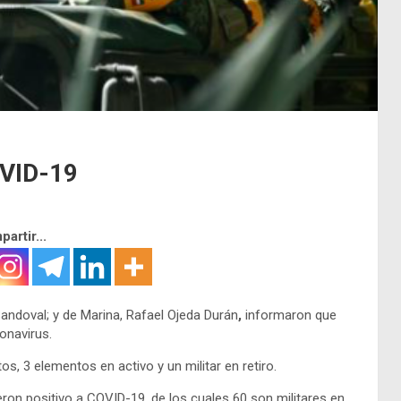
OVID-19
artir...
andoval; y de Marina, Rafael Ojeda Durán
,
informaron que
onavirus.
s, 3 elementos en activo y un militar en retiro.
ron positivo a COVID-19, de los cuales 60 son militares en