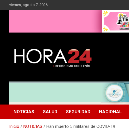
Saltar
viernes, agosto 7, 2026
al
contenido
NOTICIAS
SALUD
SEGURIDAD
NACIONAL
Inicio
NOTICIAS
Han muerto 5 militares de COVID-19