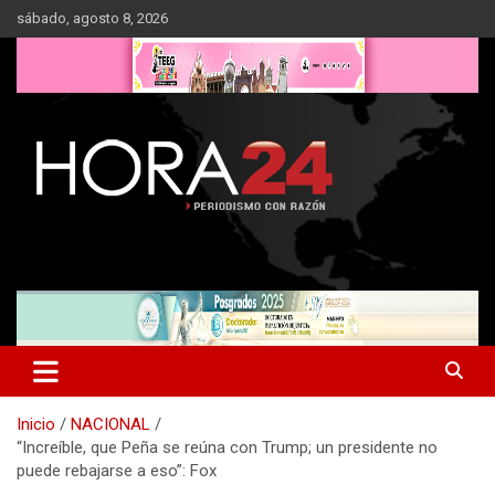
Saltar
sábado, agosto 8, 2026
al
contenido
Inicio
NACIONAL
“Increíble, que Peña se reúna con Trump; un presidente no
puede rebajarse a eso”: Fox