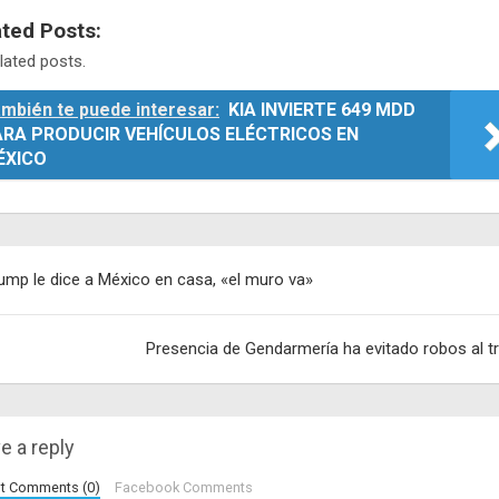
ated Posts:
lated posts.
mbién te puede interesar:
KIA INVIERTE 649 MDD
ARA PRODUCIR VEHÍCULOS ELÉCTRICOS EN
ÉXICO
egación
ump le dice a México en casa, «el muro va»
adas
Presencia de Gendarmería ha evitado robos al t
e a reply
lt Comments (0)
Facebook Comments