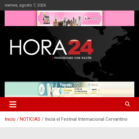
Saltar
viernes, agosto 7, 2026
al
contenido
Inicio
NOTICIAS
Inicia el Festival Internacional Cervantino