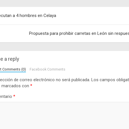
egación
ecutan a 4 hombres en Celaya
adas
Propuesta para prohibir carretas en León sin respue
e a reply
lt Comments (0)
Facebook Comments
rección de correo electrónico no será publicada.
Los campos obligat
n marcados con
*
ntario
*