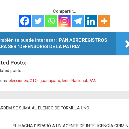
Compartir...
mbién te puede interesar:
PAN ABRE REGISTROS
RA SER "DEFENSORES DE LA PATRIA"
ated Posts:
lated posts.
etas:
elecciones
,
GTO
,
guanajuato
,
león
,
Nacional
,
PAN
egación
ARDEM SE SUMA AL ELENCO DE FÓRMULA UNO
adas
EL HACHA DISPARÓ A UN AGENTE DE INTELIGENCIA CRIMI