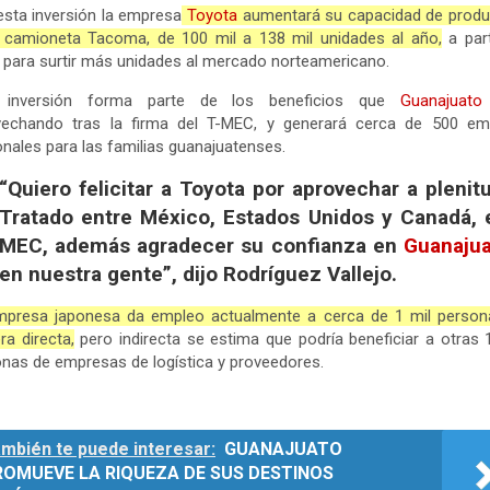
sta inversión la empresa
Toyota
aumentará su capacidad de produ
a camioneta Tacoma, de 100 mil a 138 mil unidades al año,
a part
 para surtir más unidades al mercado norteamericano.
 inversión forma parte de los beneficios que
Guanajuato
vechando tras la firma del T-MEC, y generará cerca de 500 em
onales para las familias guanajuatenses.
“Quiero felicitar a Toyota por aprovechar a plenit
Tratado entre México, Estados Unidos y Canadá, e
MEC, además agradecer su confianza en
Guanajua
en nuestra gente”, dijo Rodríguez Vallejo.
mpresa japonesa da empleo actualmente a cerca de 1 mil person
a directa,
pero indirecta se estima que podría beneficiar a otras 
nas de empresas de logística y proveedores.
mbién te puede interesar:
GUANAJUATO
ROMUEVE LA RIQUEZA DE SUS DESTINOS