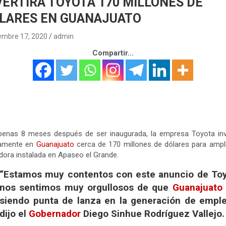
VERTIRÁ TOYOTA 170 MILLONES DE
LARES EN GUANAJUATO
embre 17, 2020
admin
Compartir...
penas 8 meses después de ser inaugurada, la empresa Toyota inve
amente en
Guanajuato
cerca de 170 millones de dólares para ampl
ora instalada en Apaseo el Grande.
“Estamos muy contentos con este anuncio de Toy
nos sentimos muy orgullosos de que
Guanajuato
siendo punta de lanza en la generación de emple
dijo el
Gobernador
Diego Sinhue Rodríguez Vallejo.