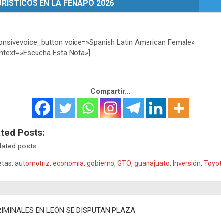
RÍSTICOS EN LA FENAPO 2026
onsivevoice_button voice=»Spanish Latin American Female»
ntext=»Escucha Esta Nota»]
Compartir...
ated Posts:
lated posts.
etas:
automotriz
,
economia
,
gobierno
,
GTO
,
guanajuato
,
Inversión
,
Toyo
egación
RIMINALES EN LEÓN SE DISPUTAN PLAZA