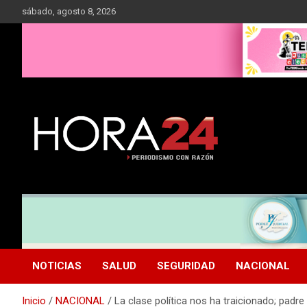
Saltar
sábado, agosto 8, 2026
al
contenido
NOTICIAS
SALUD
SEGURIDAD
NACIONAL
Inicio
NACIONAL
La clase política nos ha traicionado; padre