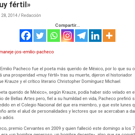
y fértil»
 28, 2014
Redacción
Compartir...
Emilio Pacheco fue el poeta más querido de México, por lo que su 
á una prosperidad «muy fértil» tras su muerte, dijeron el historiador
ue Krauze y el crítico literario Christopher Domínguez Michael.
oeta querido de México», según Krauze, podía haber sido velado en e
io de Bellas Artes pero, fiel a su humildad en vida, Pacheco prefirió s
dido en el Colegio Nacional del que era miembro, y que este lunes 
ño ante el alud de personalidades y lectores que se acercaban a dar
o adiós.
co, premio Cervantes en 2009 y quien falleció este domingo a los 
 era «un hombre generoso, un hombre decente», algo que se convirt