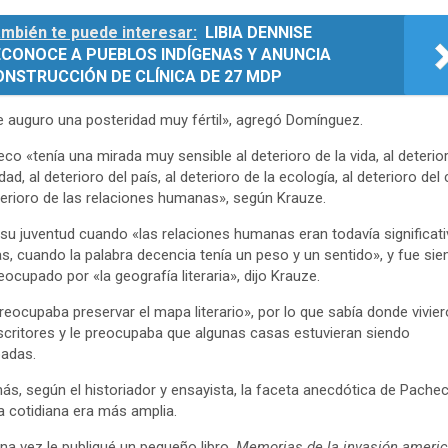
mbién te puede interesar:
LIBIA DENNISE
ECONOCE A PUEBLOS INDÍGENAS Y ANUNCIA
ONSTRUCCIÓN DE CLÍNICA DE 27 MDP
e auguro una posteridad muy fértil», agregó Domínguez.
co «tenía una mirada muy sensible al deterioro de la vida, al deterio
dad, al deterioro del país, al deterioro de la ecología, al deterioro del 
terioro de las relaciones humanas», según Krauze.
 su juventud cuando «las relaciones humanas eran todavía significati
as, cuando la palabra decencia tenía un peso y un sentido», y fue si
eocupado por «la geografía literaria», dijo Krauze.
reocupaba preservar el mapa literario», por lo que sabía donde vivie
scritores y le preocupaba que algunas casas estuvieran siendo
badas.
s, según el historiador y ensayista, la faceta anecdótica de Pache
da cotidiana era más amplia.
na vez le publiqué un pequeño libro,
Memorias de la invasión ameri