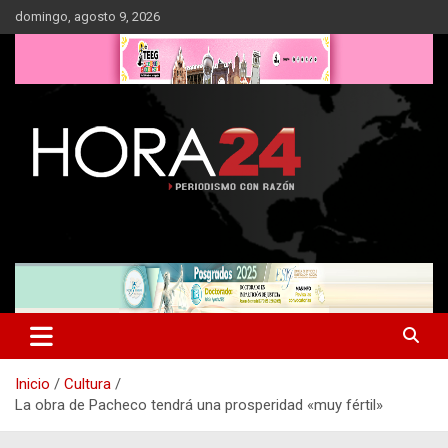
Saltar
domingo, agosto 9, 2026
al
contenido
Inicio
Cultura
La obra de Pacheco tendrá una prosperidad «muy fértil»