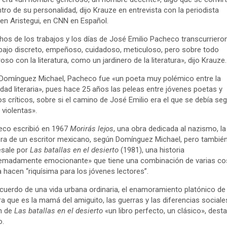
ntro de su personalidad, dijo Krauze en entrevista con la periodista
n Aristegui, en CNN en Español.
os de los trabajos y los días de José Emilio Pacheco transcurriero
abajo discreto, empeñoso, cuidadoso, meticuloso, pero sobre todo
oso con la literatura, como un jardinero de la literatura», dijo Krauze.
Domínguez Michael, Pacheco fue «un poeta muy polémico entre la
dad literaria», pues hace 25 años las peleas entre jóvenes poetas y
s críticos, sobre si el camino de José Emilio era el que se debía segu
 violentas».
eco escribió en 1967
Morirás lejos
, una obra dedicada al nazismo, la
ra de un escritor mexicano, según Domínguez Michael, pero tambié
esale por
Las batallas en el desierto
(1981), una historia
remadamente emocionante» que tiene una combinación de varias c
a hacen “riquísima para los jóvenes lectores”.
ecuerdo de una vida urbana ordinaria, el enamoramiento platónico de
a que es la mamá del amiguito, las guerras y las diferencias sociale
n de
Las batallas en el desierto
«un libro perfecto, un clásico», desta
o.