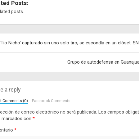
ated Posts:
lated posts.
egación
 ‘Tío Nicho’ capturado sin uno solo tiro; se escondía en un clóset: S
adas
Grupo de autodefensa en Guanaju
e a reply
lt Comments (0)
Facebook Comments
rección de correo electrónico no será publicada.
Los campos obligat
n marcados con
*
ntario
*