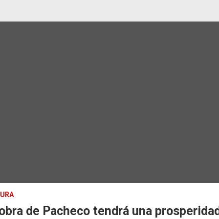
TURA
obra de Pacheco tendrá una prosperida