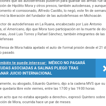
ciones que las autodefensas pusieron para guardar las armas fue l
ación de Hipólito Mora y otros presos, también autodensas, y aunque
mento el comisionado, Alfredo Castillo, lo negó, este fin de seman
rmó la liberación del fundador de las autodefensas en Michoacán.
ctor de autodefensas en La Ruana, encabezado por Luis Antonio
s,
el Americano,
dijo que Mora tuvo participación en la muerte de do
nas, José Luis Torres y Rafael Sánchez, también integrantes de las
defensas
fensa de Mora había apelado el auto de formal prisión desde el 21 
o pasado.
mbién te puede interesar:
MÉXICO NO PAGARÁ
EUDAS ASOCIADAS A SALINAS PLIEGO TRAS
ANAR JUICIO INTERNACIONAL
amente, su abogado, Eduardo Quintero, dijo a la cadena MVS que su
te quedaría libre este viernes, entre las 17:00 y las 19:00 horas.
un acto que no estaba apegado a derecho», expresó Quintero sobre 
ción de Mora, ocurrida hace un par de meses.