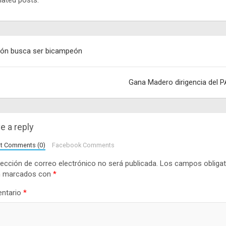
lated posts.
egación
ón busca ser bicampeón
adas
Gana Madero dirigencia del 
e a reply
lt Comments (0)
Facebook Comments
rección de correo electrónico no será publicada.
Los campos obligat
n marcados con
*
ntario
*