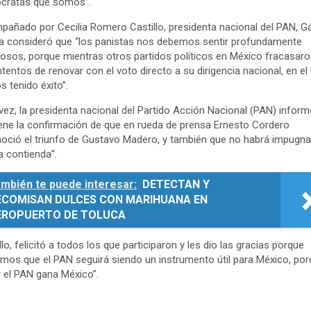
cratas que somos”.
añado por Cecilia Romero Castillo, presidenta nacional del PAN, G
 consideró que “los panistas nos debemos sentir profundamente
losos, porque mientras otros partidos políticos en México fracasar
ntentos de renovar con el voto directo a su dirigencia nacional, en e
 tenido éxito”.
vez, la presidenta nacional del Partido Acción Nacional (PAN) infor
iene la confirmación de que en rueda de prensa Ernesto Cordero
oció el triunfo de Gustavo Madero, y también que no habrá impugn
a contienda”.
mbién te puede interesar:
DETECTAN Y
ECOMISAN DULCES CON MARIHUANA EN
EROPUERTO DE TOLUCA
llo, felicitó a todos los que participaron y les dio las gracias porque
mos que el PAN seguirá siendo un instrumento útil para México, por
 el PAN gana México”.