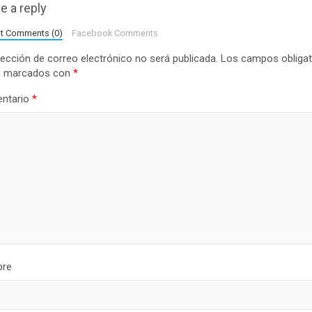
e a reply
lt Comments (0)
Facebook Comments
rección de correo electrónico no será publicada.
Los campos obligat
n marcados con
*
ntario
*
re