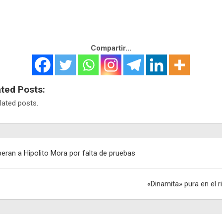
Compartir...
ated Posts:
lated posts.
egación
beran a Hipolito Mora por falta de pruebas
adas
«Dinamita» pura en el r