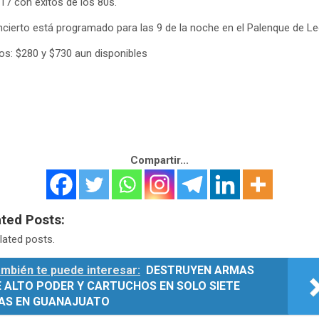
17 con éxitos de los 80s.
ncierto está programado para las 9 de la noche en el Palenque de Le
os: $280 y $730 aun disponibles
Compartir...
ated Posts:
lated posts.
mbién te puede interesar:
DESTRUYEN ARMAS
E ALTO PODER Y CARTUCHOS EN SOLO SIETE
ÍAS EN GUANAJUATO