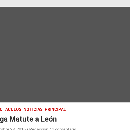
ECTACULOS
NOTICIAS
PRINCIPAL
ega Matute a León
mbre 28, 2016
Redacción
1 comentario