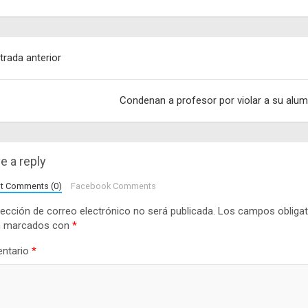
egación
trada anterior
adas
Condenan a profesor por violar a su alu
e a reply
lt Comments (0)
Facebook Comments
rección de correo electrónico no será publicada.
Los campos obligat
n marcados con
*
ntario
*