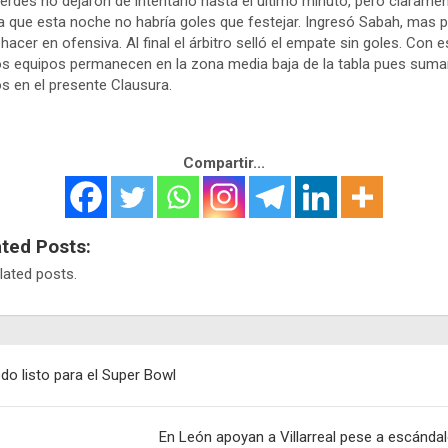
erdes no dejaron de intentarlo hasta el último minuto, pero clarame
ía que esta noche no habría goles que festejar. Ingresó Sabah, mas 
hacer en ofensiva. Al final el árbitro selló el empate sin goles. Con e
 equipos permanecen en la zona media baja de la tabla pues suma
s en el presente Clausura.
Compartir...
ated Posts:
lated posts.
egación
do listo para el Super Bowl
adas
En León apoyan a Villarreal pese a escánda