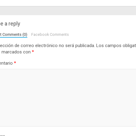
e a reply
lt Comments (0)
Facebook Comments
rección de correo electrónico no será publicada.
Los campos obligat
n marcados con
*
ntario
*