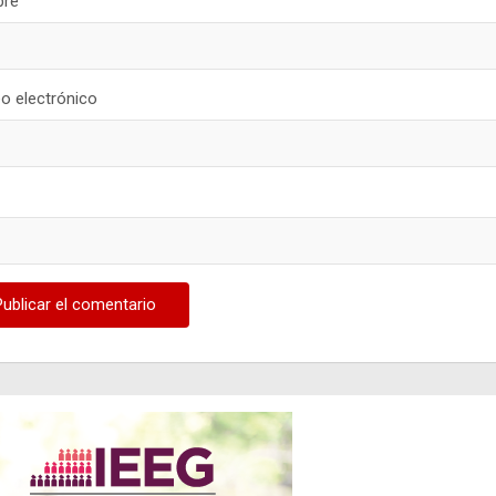
re
o electrónico