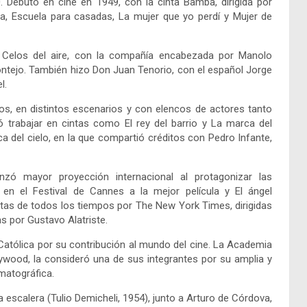
0. Debutó en cine en 1949, con la cinta Bamba, dirigida por
ra, Escuela para casadas, La mujer que yo perdí y Mujer de
 Celos del aire, con la compañía encabezada por Manolo
tejo. También hizo Don Juan Tenorio, con el español Jorge
l.
ros, en distintos escenarios y con elencos de actores tanto
ó trabajar en cintas como El rey del barrio y La marca del
ca del cielo, en la que compartió créditos con Pedro Infante,
nzó mayor proyección internacional al protagonizar las
 en el Festival de Cannes a la mejor película y El ángel
ntas de todos los tiempos por The New York Times, dirigidas
s por Gustavo Alatriste.
 Católica por su contribución al mundo del cine. La Academia
ywood, la consideró una de sus integrantes por su amplia y
ematográfica.
la escalera (Tulio Demicheli, 1954), junto a Arturo de Córdova,