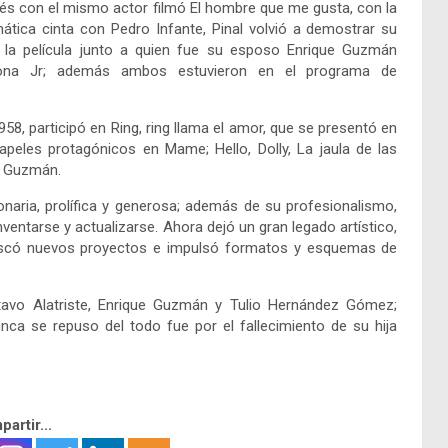
ués con el mismo actor filmó El hombre que me gusta, con la
mática cinta con Pedro Infante, Pinal volvió a demostrar su
da la película junto a quien fue su esposo Enrique Guzmán
ona Jr; además ambos estuvieron en el programa de
958, participó en Ring, ring llama el amor, que se presentó en
papeles protagónicos en Mame; Hello, Dolly, La jaula de las
ra Guzmán.
onaria, prolífica y generosa; además de su profesionalismo,
nventarse y actualizarse. Ahora dejó un gran legado artístico,
uscó nuevos proyectos e impulsó formatos y esquemas de
tavo Alatriste, Enrique Guzmán y Tulio Hernández Gómez;
nca se repuso del todo fue por el fallecimiento de su hija
artir...