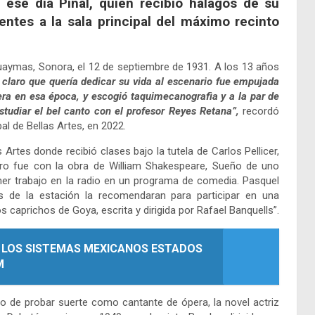
 ese día Pinal, quien recibió halagos de su
tentes a la sala principal del máximo recinto
n Guaymas, Sonora, el 12 de septiembre de 1931. A los 13 años
 claro que quería dedicar su vida al escenario fue empujada
 era en esa época, y escogió taquimecanografìa y a la par de
studiar el bel canto con el profesor Reyes Retana”,
recordó
pal de Bellas Artes, en 2022.
s Artes donde recibió clases bajo la tutela de Carlos Pellicer,
eatro fue con la obra de William Shakespeare, Sueño de uno
mer trabajo en la radio en un programa de comedia. Pasquel
 de la estación la recomendaran para participar en una
caprichos de Goya, escrita y dirigida por Rafael Banquells”.
A LOS SISTEMAS MEXICANOS ESTADOS
M
o de probar suerte como cantante de ópera, la novel actriz