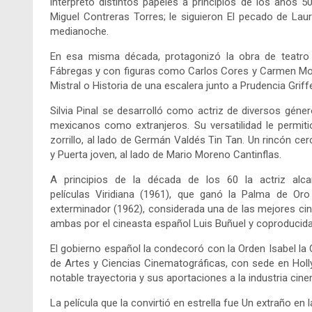
interpretó distintos papeles a principios de los años 5
Miguel Contreras Torres; le siguieron El pecado de Lau
medianoche.
En esa misma década, protagonizó la obra de teatro
Fábregas y con figuras como Carlos Cores y Carmen Mon
Mistral o Historia de una escalera junto a Prudencia Griffe
Silvia Pinal se desarrolló como actriz de diversos géne
mexicanos como extranjeros. Su versatilidad le permiti
zorrillo, al lado de Germán Valdés Tin Tan. Un rincón cer
y Puerta joven, al lado de Mario Moreno Cantinflas.
A principios de la década de los 60 la actriz alca
películas Viridiana (1961), que ganó la Palma de Oro
exterminador (1962), considerada una de las mejores ci
ambas por el cineasta español Luis Buñuel y coproducida
El gobierno español la condecoró con la Orden Isabel la
de Artes y Ciencias Cinematográficas, con sede en Holl
notable trayectoria y sus aportaciones a la industria cin
La película que la convirtió en estrella fue Un extraño en 