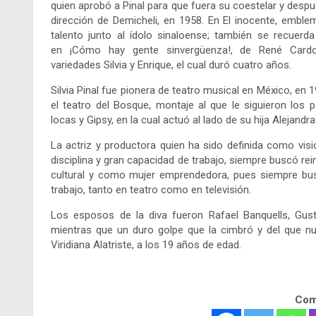
quien aprobó a Pinal para que fuera su coestelar y desp
dirección de Demicheli, en 1958. En El inocente, emble
talento junto al ídolo sinaloense; también se recuer
en ¡Cómo hay gente sinvergüenza!, de René Card
variedades Silvia y Enrique, el cual duró cuatro años.
Silvia Pinal fue pionera de teatro musical en México, en 1
el teatro del Bosque, montaje al que le siguieron los 
locas y Gipsy, en la cual actuó al lado de su hija Alejand
La actriz y productora quien ha sido definida como visi
disciplina y gran capacidad de trabajo, siempre buscó rei
cultural y como mujer emprendedora, pues siempre b
trabajo, tanto en teatro como en televisión.
Los esposos de la diva fueron Rafael Banquells, Gus
mientras que un duro golpe que la cimbró y del que nu
Viridiana Alatriste, a los 19 años de edad.
Comp