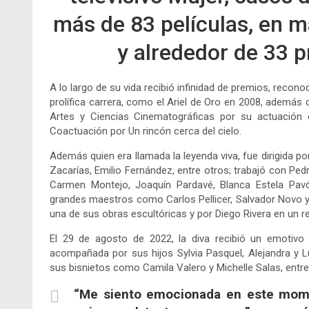
más de 83 películas, en 
y alrededor de 33 p
A lo largo de su vida recibió infinidad de premios, recon
prolífica carrera, como el Ariel de Oro en 2008, además
Artes y Ciencias Cinematográficas por su actuación
Coactuación por Un rincón cerca del cielo.
Además quien era llamada la leyenda viva, fue dirigida po
Zacarías, Emilio Fernández, entre otros; trabajó con Pe
Carmen Montejo, Joaquín Pardavé, Blanca Estela Pav
grandes maestros como Carlos Pellicer, Salvador Novo y X
una de sus obras escultóricas y por Diego Rivera en un r
El 29 de agosto de 2022, la diva recibió un emotivo
acompañada por sus hijos Sylvia Pasquel, Alejandra y 
sus bisnietos como Camila Valero y Michelle Salas, entre
“Me siento emocionada en este momen