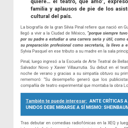
quiere… el teatro, que amo”, expresó
familia y aplausos de pie de los asis
cultural del país.
La biografía de la gran Silvia Pinal refiere que nació e
llegó a vivir a la Ciudad de México,
“porque siempre tuvo
por su padre a estudiar a una carrera seria y útil, como
su preparación profesional como secretaria, la llevo a e
Sylvia Pasquel en ese tributo a su madre en la sala princi
Pinal, luego ingresó a la Escuela de Arte Teatral de Bella
Salvador Novo y Xavier Villaurrutia. Su debut en el t
noche de verano y gracias a su simpatía obtuvo su pri
rememoró: “Su desempeño generó que los publicistas
compañía de teatro experimental que montaba la obra Los 
También te puede interesar:
ANTE CRÍTICAS 
UNIDOS DEBE MIRARSE A SÍ MISMO: SHEINBAU
Tras debutar en comedias radiofónicas en la XEQ y lueg