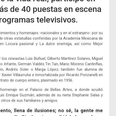
más de 40 puestas en escena
rogramas televisivos.
ocimientos y homenajes -nacionales y en el extranjero- por su
 de otras estatuillas conferidas por la Academia Mexicana de
 en Locura pasional y La dulce enemiga, así como Mejor
r los cineastas Luis Buñuel, Gilberto Martínez Solares, Miguel
dro Infante, Germán Valdés Tin Tan, Mario Moreno Cantinflas,
ón, Andrés Soler o Marga López; también fue alumna de
avier Villaurrutia e inmortalizada por Ricardo Ponzanelli en
etrato de cuerpo entero, plasmado en 1956.
 homenaje en el Palacio de Bellas Artes, a donde acudió
Luis Enrique Guzmán; además de su nieta Stephanie Salas y
 otros de sus familiares y amigos.
to, llena de ilusiones; no sé, la gente me