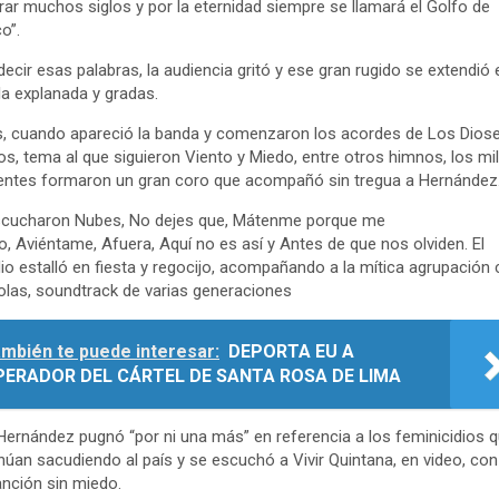
rar muchos siglos y por la eternidad siempre se llamará el Golfo de
o”.
decir esas palabras, la audiencia gritó y ese gran rugido se extendió 
la explanada y gradas.
, cuando apareció la banda y comenzaron los acordes de Los Dios
os, tema al que siguieron Viento y Miedo, entre otros himnos, los mi
entes formaron un gran coro que acompañó sin tregua a Hernández
scucharon Nubes, No dejes que, Mátenme porque me
, Aviéntame, Afuera, Aquí no es así y Antes de que nos olviden. El
io estalló en fiesta y regocijo, acompañando a la mítica agrupación
olas, soundtrack de varias generaciones
mbién te puede interesar:
DEPORTA EU A
PERADOR DEL CÁRTEL DE SANTA ROSA DE LIMA
Hernández pugnó “por ni una más” en referencia a los feminicidios 
núan sacudiendo al país y se escuchó a Vivir Quintana, en video, con
nción sin miedo.