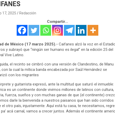
IFANES
 17, 2025
Redacción
Compartir...
ad de México (17 marzo 2025).-
Caifanes alzó la voz en el Estad
os y subrayó que “ningún ser humano es ilegal” en la edición 25 del
val Vive Latino.
uida, el recinto se cimbró con una versión de Clandestino, de Manu
 con la cual la mítica banda encabezada por Saúl Hernández se
arizó con los migrantes
térprete y guitarrista expresó, ante la multitud que saturó el inmueble:
ica es un continente donde vivimos millones de latinos con cultura,
ria, fuerza, sueños y con muchas ganas de que (el continente) crezc
mos darle la bienvenida a nuestros paisanos que han sido corridos
 el otro país, injustamente. Aquí está tu casa, te necesitamos, regre
 pa’ acá carnal, vamos a crecer juntos. Además el continente ameri