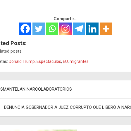
Compartir...
ated Posts:
lated posts.
etas:
Donald Trump
,
Espectáculos
,
EU
,
migrantes
egación
ESMANTELAN NARCOLABORATORIOS
adas
DENUNCIA GOBERNADOR A JUEZ CORRUPTO QUE LIBERÓ A NAR