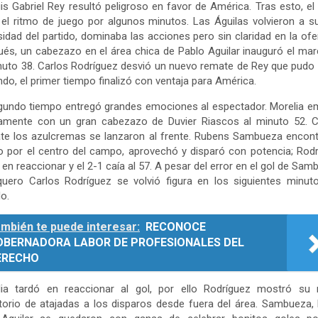
is Gabriel Rey resultó peligroso en favor de América. Tras esto, el
el ritmo de juego por algunos minutos. Las Águilas volvieron a su
sidad del partido, dominaba las acciones pero sin claridad en la ofe
és, un cabezazo en el área chica de Pablo Aguilar inauguró el ma
nuto 38. Carlos Rodríguez desvió un nuevo remate de Rey que pudo 
do, el primer tiempo finalizó con ventaja para América.
gundo tiempo entregó grandes emociones al espectador. Morelia 
damente con un gran cabezazo de Duvier Riascos al minuto 52. C
te los azulcremas se lanzaron al frente. Rubens Sambueza encont
 por el centro del campo, aprovechó y disparó con potencia; Rod
 en reaccionar y el 2-1 caía al 57. A pesar del error en el gol de Sam
quero Carlos Rodríguez se volvió figura en los siguientes minut
do.
mbién te puede interesar:
RECONOCE
OBERNADORA LABOR DE PROFESIONALES DEL
ERECHO
lia tardó en reaccionar al gol, por ello Rodríguez mostró su 
torio de atajadas a los disparos desde fuera del área. Sambueza,