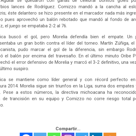
 Aguilar se quedaron con ganas de celebrar bonitos goles po
rbios lances de Rodríguez. Comizzo mandó a la cancha al esl
ris; éste delantero se hizo presente en el marcador nada más ingre
o pues aprovechó un balón rebotado que mandó al fondo de ar
, el juego se empataba 2-2 al 76.
ica buscó el gol, pero Morelia defendía bien el empate. Un 
sentaba un gran botín contra el líder del torneo. Martín Zúñiga, el
icanista, pudo marcar el gol de la diferencia, sin embargo Rodr
 el balón por encima del travesaño. En el último minuto Oribe P
echó el error defensivo de Morelia y marcó el 3-2 definitivo, una v
 último suspiro.
ica se mantiene como líder general y con récord perfecto en
ura 2014. Morelia sigue sin triunfos en la Liga; suma dos empates
s. Pese a estos números, la directiva michoacana ha reconocid
a de trancisión en su equipo y Comizzo no corre riesgo total p
o.
Compartir...