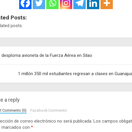
ated Posts:
lated posts.
egación
 desploma avioneta de la Fuerza Aérea en Silao
adas
1 millón 350 mil estudiantes regresan a clases en Guanaju
e a reply
lt Comments (0)
Facebook Comments
rección de correo electrónico no será publicada.
Los campos obligat
n marcados con
*