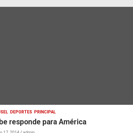
SEL
DEPORTES
PRINCIPAL
ibe responde para América
o 17, 2014
admin