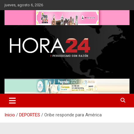
Saltar
jueves, agosto 6, 2026
al
contenido
Inicio
DEPORTES
Oribe responde para América