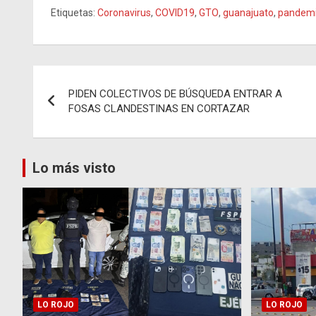
Etiquetas:
Coronavirus
,
COVID19
,
GTO
,
guanajuato
,
pandem
Navegación
PIDEN COLECTIVOS DE BÚSQUEDA ENTRAR A
de
FOSAS CLANDESTINAS EN CORTAZAR
entradas
Lo más visto
LO ROJO
LO ROJO