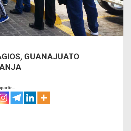
AGIOS, GUANAJUATO
RANJA
artir...