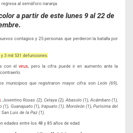
regresa al semáforo naranja.
lor a partir de este lunes 9 al 22 de
embre.
uevos contagios y 25 personas que perdieron la batalla por
 y 3 mil 531 defunciones.
as con el
virus
, pero la cifra puede ir en aumento ante la
contraerlo.
los municipios que registraron mayor cifra son
León (69),
)
, Juventino Rosas (2), Celaya (2), Abasolo (1), Acámbaro (1),
 (1), Guanajuato (1), Irapuato (1), Moroleón (1), Purísima del
 San Luis de la Paz (1).
n edades entre los 48 y 85 años de edad.