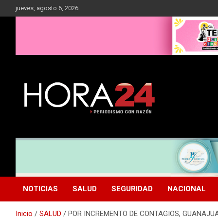
Saltar
jueves, agosto 6, 2026
al
contenido
NOTICIAS
SALUD
SEGURIDAD
NACIONAL
Inicio
SALUD
POR INCREMENTO DE CONTAGIOS, GUANAJU