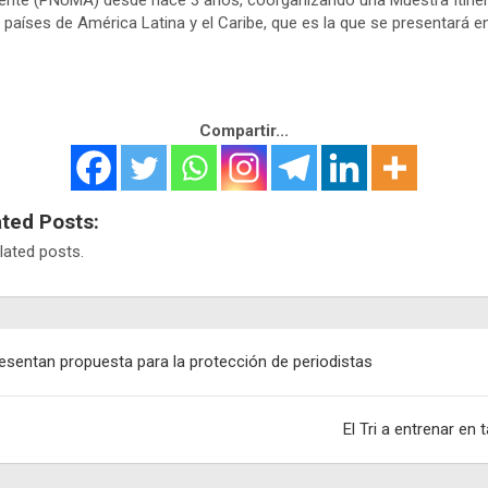
nte (PNUMA) desde hace 3 años, coorganizando una Muestra Itine
 países de América Latina y el Caribe, que es la que se presentará e
Compartir...
ated Posts:
lated posts.
egación
esentan propuesta para la protección de periodistas
adas
El Tri a entrenar en t