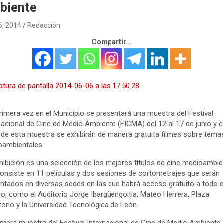
biente
 6, 2014
Redacción
Compartir...
rimera vez en el Municipio se presentará una muestra del Festival
nacional de Cine de Medio Ambiente (FICMA) del 12 al 17 de junio y
 de esta muestra se exhibirán de manera gratuita filmes sobre tema
oambientales.
hibición es una selección de los mejores títulos de cine medioambien
onsiste en 11 películas y dos sesiones de cortometrajes que serán
ntados en diversas sedes en las que habrá acceso gratuito a todo e
co, como el Auditorio Jorge Ibargüengoitia, Mateo Herrera, Plaza
torio y la Universidad Tecnológica de León.
imera muestra del Festival Internacional de Cine de Medio Ambiente 