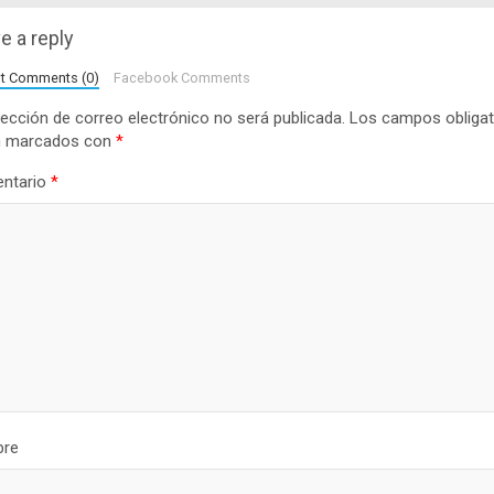
e a reply
lt Comments (0)
Facebook Comments
rección de correo electrónico no será publicada.
Los campos obligat
n marcados con
*
ntario
*
re