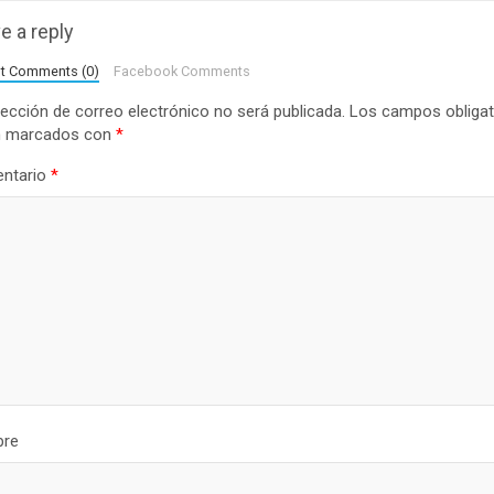
e a reply
lt Comments (0)
Facebook Comments
rección de correo electrónico no será publicada.
Los campos obligat
n marcados con
*
ntario
*
re