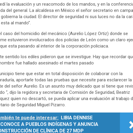
edí la evaluación y un reacomodo de los mandos, y en la conferenci
lida del general. La alcaldesa en México el señor secretario en camp
 gobierna la ciudad. El director de seguridad ni sus luces no da la car
 esta al mando”.
el caso del homicidio del mecánico (Aurelio López Ortiz) donde se
me estuvieron involucrados dos policías de León como un claro ej
 que esta pasando al interior de la corporación policiaca.
te sentido los ediles pidieron que se investigue. Hay que recordar qu
hombre fue hallado asesinado el martes pasado
unicipio tiene que estar en total disposición de colaborar con la
raduría, aportarle todas las pruebas que necesite para esclarecer la
e del señor Aurelio. Es un asunto muy delicado que sí tiene que revi
do “, dijo la regidora y secretaria de Comisión de Seguridad, Beatriz
quez quien no descartó, se pueda aplicar una evaluación al trabajo d
tario de Seguridad Miguel Pizarro.
mbién te puede interesar:
LIBIA DENNISE
ECONOCE A PUEBLOS INDÍGENAS Y ANUNCIA
ONSTRUCCIÓN DE CLÍNICA DE 27 MDP