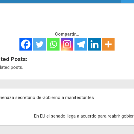
Compartir...
ated Posts:
lated posts.
egación
enaza secretario de Gobierno a manifestantes
adas
En EU el senado llega a acuerdo para reabrir gobie