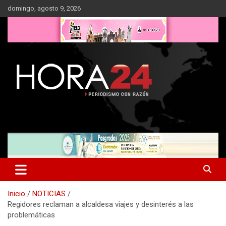
Saltar
domingo, agosto 9, 2026
al
contenido
Inicio
NOTICIAS
Regidores reclaman a alcaldesa viajes y desinterés a las
problemáticas