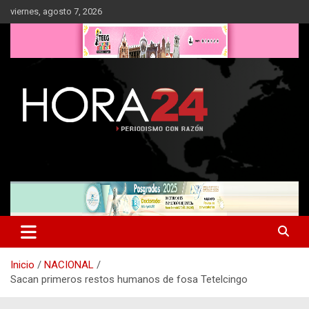
Saltar
viernes, agosto 7, 2026
al
contenido
Inicio
NACIONAL
Sacan primeros restos humanos de fosa Tetelcingo