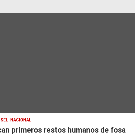
SEL
NACIONAL
can primeros restos humanos de fosa