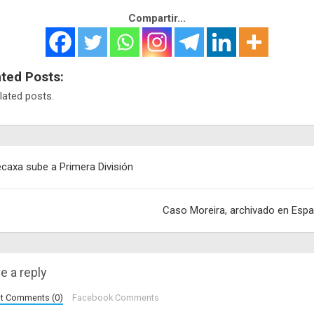
Compartir...
ated Posts:
lated posts.
egación
caxa sube a Primera División
adas
Caso Moreira, archivado en Esp
e a reply
lt Comments (0)
Facebook Comments