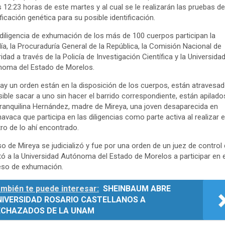
s 12:23 horas de este martes y al cual se le realizarán las pruebas de
ificación genética para su posible identificación.
 diligencia de exhumación de los más de 100 cuerpos participan la
lía, la Procuraduría General de la República, la Comisión Nacional de
idad a través de la Policía de Investigación Científica y la Universida
noma del Estado de Morelos.
ay un orden están en la disposición de los cuerpos, están atravesad
ible sacar a uno sin hacer el barrido correspondiente, están apilados
Tranquilina Hernández, madre de Mireya, una joven desaparecida en
avaca que participa en las diligencias como parte activa al realizar e
tro de lo ahí encontrado.
so de Mireya se judicializó y fue por una orden de un juez de control
tó a la Universidad Autónoma del Estado de Morelos a participar en e
eso de exhumación.
mbién te puede interesar:
SHEINBAUM ABRE
NIVERSIDAD ROSARIO CASTELLANOS A
ECHAZADOS DE LA UNAM