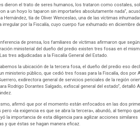
es dieron el trato de seres humanos, los trataron como costales, so
on a un hoyo lo taparon sin importarles absolutamente nada”, acus
a Hernández, tía de Oliver Wenceslao, una de las víctimas inhumada
 irregular por la Fiscalía, cuyo cuerpo fue exhumado en diciembre d
nferencia de prensa, los familiares de víctimas afirmaron que segú
ración ministerial del dueño del predio existen tres fosas en el mis
. Las tres adjudicadas a la Fiscalía General del Estado.
abemos la ubicación de la tercera fosa, el dueño del predio eso dec
un ministerio público, que cedió tres fosas para la Fiscalía, dos por 
 Guerrero, exdirectora general de servicios periciales de la región orien
ara Rodrigo Dorantes Salgado, exfiscal general del estado”, detalló 
ández.
smo, afirmó que por el momento están enfocados en las dos prim
 pero «la exigencia es que se abra la tercera», abundó, al tiempo qu
yó la importancia de esta diligencia para agilizar acciones similares
as y que éstas se hagan manera eficaz.