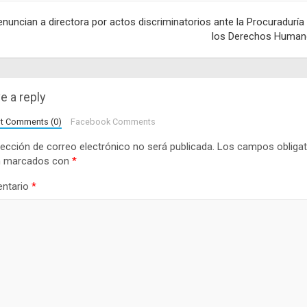
adas
enuncian a directora por actos discriminatorios ante la Procuraduría
los Derechos Huma
e a reply
lt Comments (0)
Facebook Comments
rección de correo electrónico no será publicada.
Los campos obligat
n marcados con
*
ntario
*