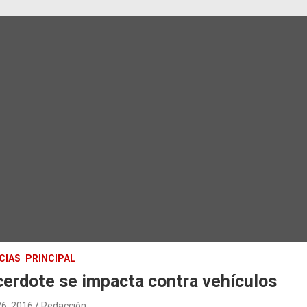
CIAS
PRINCIPAL
erdote se impacta contra vehículos
26, 2016
Redacción