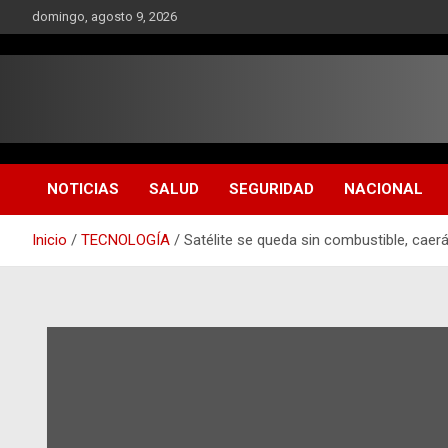
Saltar
domingo, agosto 9, 2026
al
contenido
NOTICIAS
SALUD
SEGURIDAD
NACIONAL
Inicio
TECNOLOGÍA
Satélite se queda sin combustible, caerá 