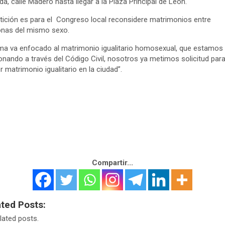
da, calle Madero hasta llegar a la Plaza Principal de León.
tición es para el Congreso local reconsidere matrimonios entre
onas del mismo sexo.
ema va enfocado al matrimonio igualitario homosexual, que estamos
onando a través del Código Civil, nosotros ya metimos solicitud para
r matrimonio igualitario en la ciudad”.
Compartir...
ated Posts:
lated posts.