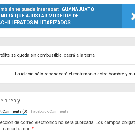
mbién te puede interesar:
GUANAJUATO
ENDRÁ QUE AJUSTAR MODELOS DE
ACHILLERATOS MILITARIZADOS
egación
télite se queda sin combustible, caerá a la tierra
adas
La iglesia sólo reconocerá el matrimonio entre hombre y mu
e a reply
lt Comments (0)
Facebook Comments
rección de correo electrónico no será publicada.
Los campos obligat
n marcados con
*