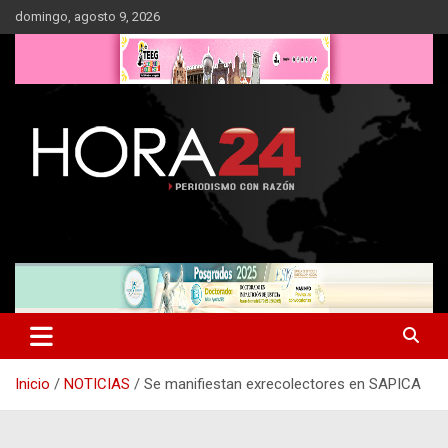
Saltar
domingo, agosto 9, 2026
al
contenido
Inicio
NOTICIAS
Se manifiestan exrecolectores en SAPICA