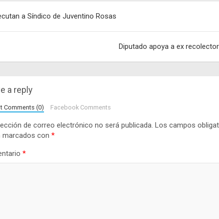
egación
ecutan a Síndico de Juventino Rosas
adas
Diputado apoya a ex recolecto
e a reply
lt Comments (0)
Facebook Comments
rección de correo electrónico no será publicada.
Los campos obligat
n marcados con
*
ntario
*